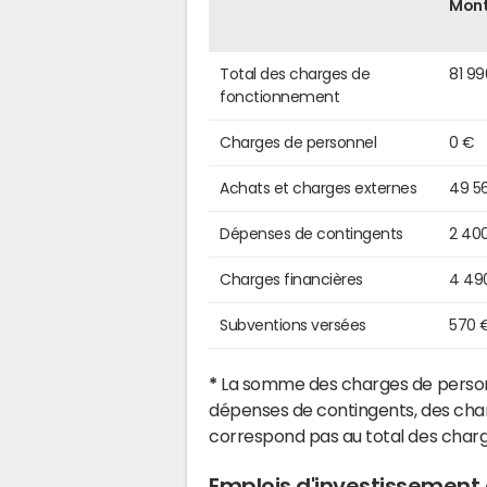
Mon
Total des charges de
81 9
fonctionnement
Charges de personnel
0 €
Achats et charges externes
49 5
Dépenses de contingents
2 40
Charges financières
4 49
Subventions versées
570 
*
La somme des charges de personn
dépenses de contingents, des char
correspond pas au total des char
Emplois d'investissement