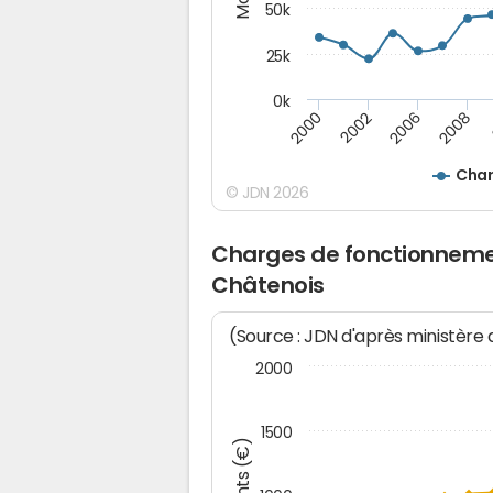
50k
25k
0k
2008
2000
2002
2006
Char
© JDN 2026
Charges de fonctionneme
Châtenois
(Source : JDN d'après ministère
2000
1500