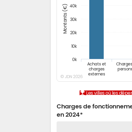
Montants (€)
40k
30k
20k
10k
0k
Achats et
Charges
charges
person
externes
© JDN 2026
Les villes où les dép
Charges de fonctionneme
en 2024*