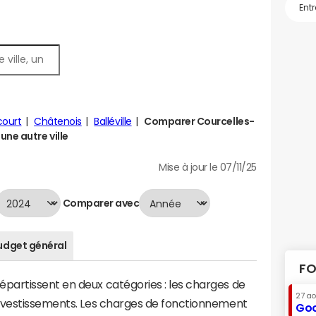
court
Châtenois
Balléville
Comparer Courcelles-
ne autre ville
Mise à jour le 07/11/25
Comparer avec
udget général
FO
artissent en deux catégories : les charges de
27 a
investissements. Les charges de fonctionnement
Goo