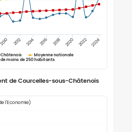
2010
2012
2014
2016
2018
2020
2022
2024
-Châtenois
Moyenne nationale
 de moins de 250 habitants
nt de Courcelles-sous-Châtenois
 de l'Economie)