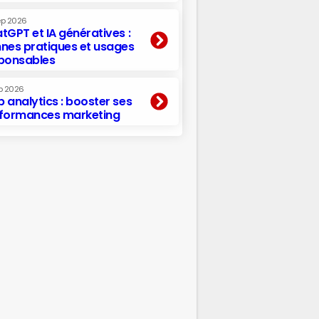
ep 2026
tGPT et IA génératives :
nes pratiques et usages
ponsables
p 2026
 analytics : booster ses
formances marketing