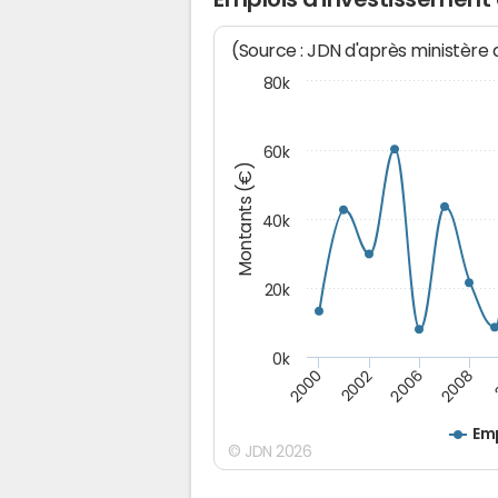
(Source : JDN d'après ministère
80k
60k
Montants (€)
40k
20k
0k
2008
2006
2002
2000
Emp
© JDN 2026