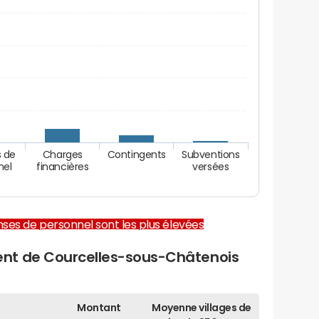
 de
Charges
Contingents
Subventions
nel
financières
versées
enses de personnel sont les plus élevées
nt de Courcelles-sous-Châtenois
Montant
Moyenne villages de