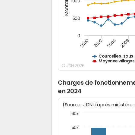
Montants (€)
1000
500
0
2000
2002
2006
2008
Courcelles-sous
Moyenne villages
© JDN 2026
Charges de fonctionneme
en 2024
(Source : JDN d'après ministère
60k
50k