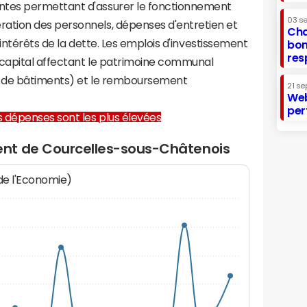
tes permettant d'assurer le fonctionnement
03 s
tion des personnels, dépenses d'entretien et
Cha
 intérêts de la dette. Les emplois d'investissement
bon
res
capital affectant le patrimoine communal
on de bâtiments) et le remboursement
21 se
Web
per
les dépenses sont les plus élevées
nt de Courcelles-sous-Châtenois
 de l'Economie)