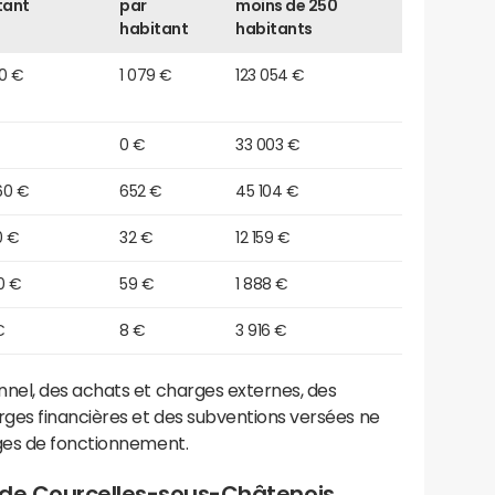
tant
par
moins de 250
habitant
habitants
90 €
1 079 €
123 054 €
0 €
33 003 €
60 €
652 €
45 104 €
0 €
32 €
12 159 €
0 €
59 €
1 888 €
€
8 €
3 916 €
el, des achats et charges externes, des
ges financières et des subventions versées ne
ges de fonctionnement.
 de Courcelles-sous-Châtenois