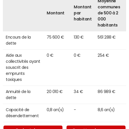
Moyenne
Montant
communes
Montant
par
de 500 à 2
habitant
000
habitants
Encours de la
75 600 €
130 €
561 288 €
dette
Aide aux
0 €
0 €
254 €
collectivités ayant
souscrit des
emprunts
toxiques
Annuité de la
20 010 €
34 €
86 989 €
dette
Capacité de
0,8 an(s)
-
8,6 an(s)
désendettement