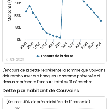
Montants (€)
150k
100k
50k
0k
2008
2022
2002
2018
2014
2010
2024
2006
2020
2000
2016
2012
Encours de la dette
© JDN 2026
L'encours de la dette représente la somme que Couvains
doit rembourser aux banques. La somme présentée ci-
dessus représente l'encours total au 31 décembre.
Dette par habitant de Couvains
(Source : JDN d'après ministère de l'Economie)
1250