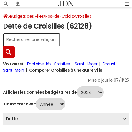
Budgets des villes
Pas-de-Calais
Croisilles
Dette de Croisilles (62128)
Dette au 31/12/2024
Voir aussi :
Fontaine-lès-Croisilles
Saint-Léger
Écoust-
Saint-Mein
Comparer Croisilles à une autre ville
Mise à jour le 07/11/25
Afficher les données budgétaires de
Comparer avec
Dette