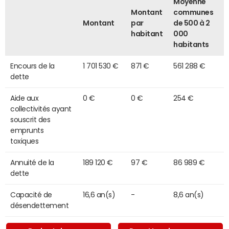
Moyenne
Montant
communes
Montant
par
de 500 à 2
habitant
000
habitants
Encours de la
1 701 530 €
871 €
561 288 €
dette
Aide aux
0 €
0 €
254 €
collectivités ayant
souscrit des
emprunts
toxiques
Annuité de la
189 120 €
97 €
86 989 €
dette
Capacité de
16,6 an(s)
-
8,6 an(s)
désendettement