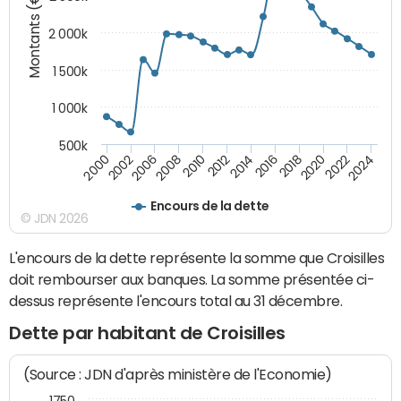
Montants (€)
2 000k
1 500k
1 000k
500k
2014
2008
2000
2024
2018
2012
2006
2022
2016
2010
2002
2020
Encours de la dette
© JDN 2026
L'encours de la dette représente la somme que Croisilles
doit rembourser aux banques. La somme présentée ci-
dessus représente l'encours total au 31 décembre.
Dette par habitant de Croisilles
(Source : JDN d'après ministère de l'Economie)
1750