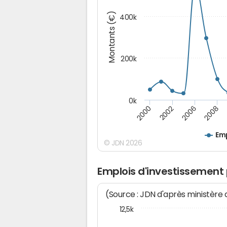
Montants (€)
400k
200k
0k
2000
2008
2006
2002
Emp
© JDN 2026
Emplois d'investissement 
(Source : JDN d'après ministère
12,5k