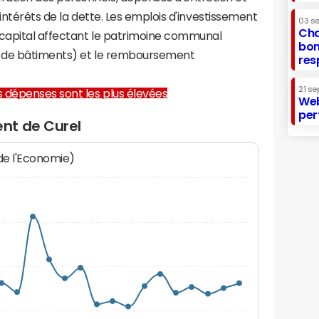
 intérêts de la dette. Les emplois d'investissement
03 s
Cha
capital affectant le patrimoine communal
bon
on de bâtiments) et le remboursement
res
21 se
les dépenses sont les plus élevées
Web
per
nt de Curel
 de l'Economie)