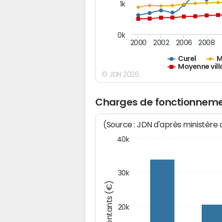
1k
0k
2000
2002
2006
2008
Curel
M
Moyenne vill
© JDN 2026
Charges de fonctionneme
(Source : JDN d'après ministère
40k
30k
Montants (€)
20k