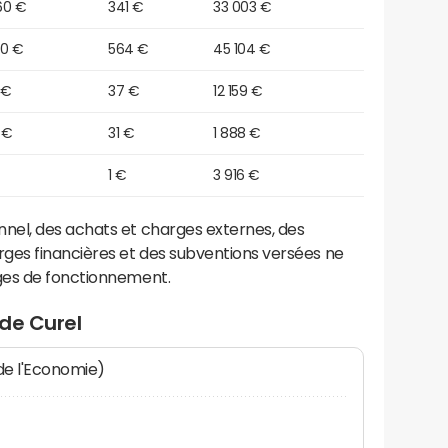
60 €
341 €
33 003 €
30 €
564 €
45 104 €
 €
37 €
12 159 €
 €
31 €
1 888 €
1 €
3 916 €
el, des achats et charges externes, des
ges financières et des subventions versées ne
ges de fonctionnement.
de Curel
 de l'Economie)