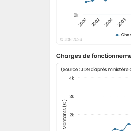
0k
2008
2006
2002
2000
Char
© JDN 2026
Charges de fonctionnemen
(Source : JDN d'après ministère
4k
3k
Montants (€)
2k