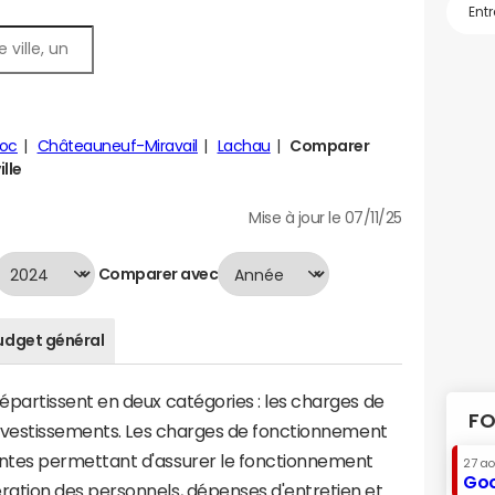
roc
Châteauneuf-Miravail
Lachau
Comparer
ille
Mise à jour le 07/11/25
Comparer avec
udget général
artissent en deux catégories : les charges de
FO
investissements. Les charges de fonctionnement
tes permettant d'assurer le fonctionnement
27 a
Goo
tion des personnels, dépenses d'entretien et