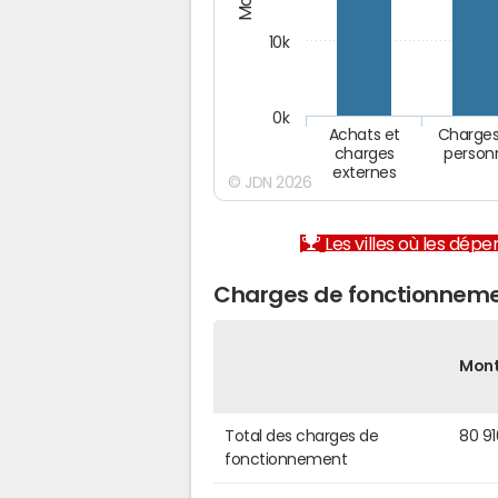
10k
0k
Achats et
Charges
charges
person
externes
© JDN 2026
Les villes où les dép
Charges de fonctionneme
Mon
Total des charges de
80 9
fonctionnement