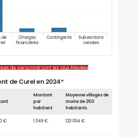
 de
Charges
Contingents
Subventions
nel
financières
versées
enses de personnel sont les plus élevées
nt de Curel en 2024*
Montant
Moyenne villages de
tant
par
moins de 250
habitant
habitants
10 €
1 349 €
123 054 €