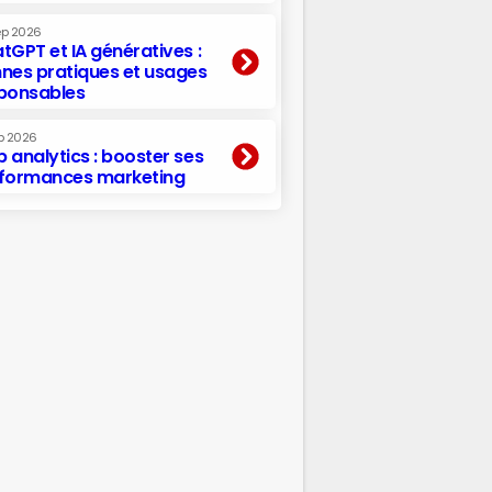
ep 2026
tGPT et IA génératives :
nes pratiques et usages
ponsables
p 2026
 analytics : booster ses
formances marketing