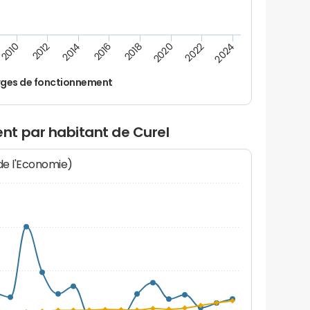
2024
2022
2020
2018
2016
2014
2012
2010
ges de fonctionnement
t par habitant de Curel
 de l'Economie)