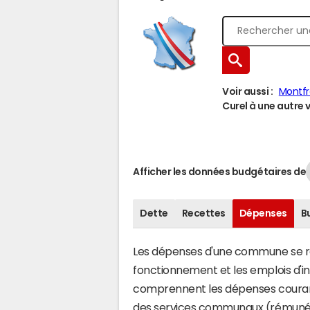
Voir aussi :
Montf
Curel à une autre v
Afficher les données budgétaires de
Dette
Recettes
Dépenses
B
Les dépenses d'une commune se rép
fonctionnement et les emplois d'
comprennent les dépenses couran
des services communaux (rémunéra