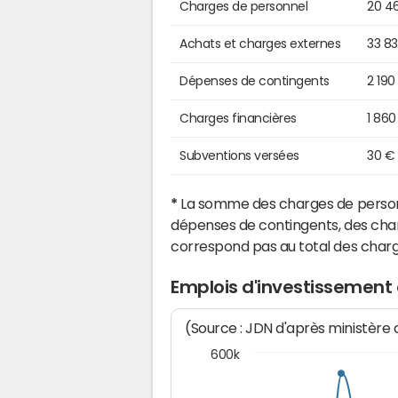
Charges de personnel
20 4
Achats et charges externes
33 8
Dépenses de contingents
2 190
Charges financières
1 860
Subventions versées
30 €
*
La somme des charges de personn
dépenses de contingents, des char
correspond pas au total des char
Emplois d'investissement 
(Source : JDN d'après ministère
600k