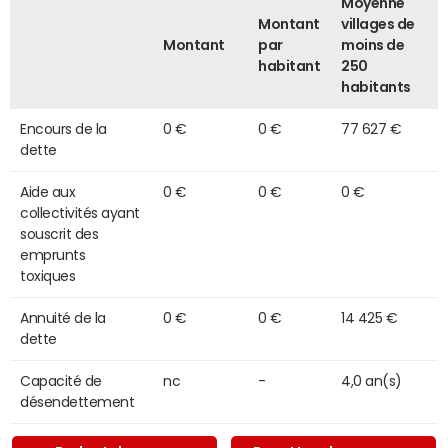
Moyenne
Montant
villages de
Montant
par
moins de
habitant
250
habitants
Encours de la
0 €
0 €
77 627 €
dette
Aide aux
0 €
0 €
0 €
collectivités ayant
souscrit des
emprunts
toxiques
Annuité de la
0 €
0 €
14 425 €
dette
Capacité de
nc
-
4,0 an(s)
désendettement