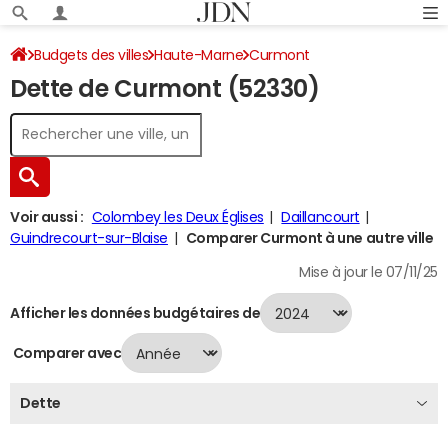
Budgets des villes
Haute-Marne
Curmont
Dette de Curmont (52330)
Dette au 31/12/2024
Voir aussi :
Colombey les Deux Églises
Daillancourt
Guindrecourt-sur-Blaise
Comparer Curmont à une autre ville
Mise à jour le 07/11/25
Afficher les données budgétaires de
Comparer avec
Dette