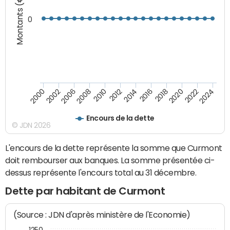
Montants (€)
0
2008
2022
2002
2018
2014
2010
2024
2006
2020
2000
2016
2012
Encours de la dette
© JDN 2026
L'encours de la dette représente la somme que Curmont
doit rembourser aux banques. La somme présentée ci-
dessus représente l'encours total au 31 décembre.
Dette par habitant de Curmont
(Source : JDN d'après ministère de l'Economie)
1250