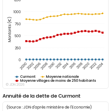
1000
Montants (€)
750
500
250
0
2018
2002
2022
2008
2012
2016
2000
2020
2006
2024
2010
2014
Curmont
Moyenne nationale
Moyenne villages de moins de 250 habitants
© JDN 2026
Annuité de la dette de Curmont
(Source : JDN d'après ministère de l'Economie)