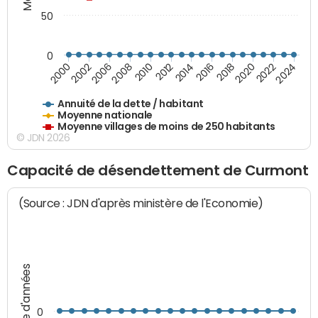
50
0
2014
2008
2000
2024
2018
2012
2006
2022
2016
2010
2002
2020
Annuité de la dette / habitant
Moyenne nationale
Moyenne villages de moins de 250 habitants
© JDN 2026
Capacité de désendettement de Curmont
(Source : JDN d'après ministère de l'Economie)
Nombre d'années
0