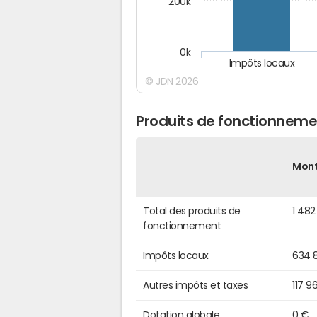
200k
0k
Impôts locaux
© JDN 2026
Produits de fonctionnemen
Mon
Total des produits de
1 482
fonctionnement
Impôts locaux
634 
Autres impôts et taxes
117 9
Dotation globale
0 €