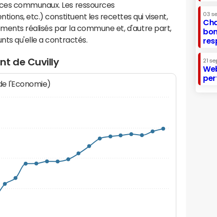
ices communaux. Les ressources
03 s
ions, etc.) constituent les recettes qui visent,
Cha
sements réalisés par la commune et, d'autre part,
bon
ts qu'elle a contractés.
res
t de Cuvilly
21 se
Web
per
 de l'Economie)