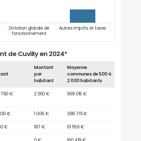
Dotation globale de
Autres impôts et taxes
fonctionnement
t de Cuvilly en 2024*
Montant
Moyenne
tant
par
communes de 500 à
habitant
2 000 habitants
 790 €
2 350 €
959 015 €
830 €
1 006 €
398 701 €
60 €
187 €
61 559 €
0 €
160 419 €