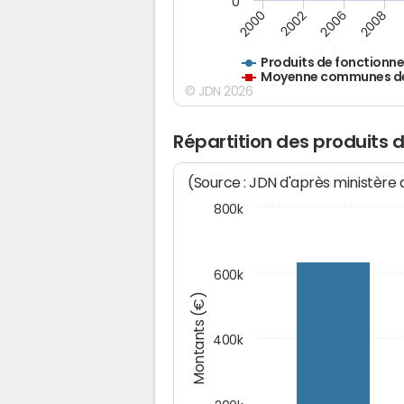
0
2000
2002
2006
2008
Produits de fonctionn
Moyenne communes de 
© JDN 2026
Répartition des produits 
(Source : JDN d'après ministère
800k
600k
Montants (€)
400k