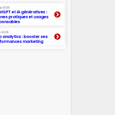
ep 2026
tGPT et IA génératives :
nes pratiques et usages
ponsables
p 2026
 analytics : booster ses
formances marketing