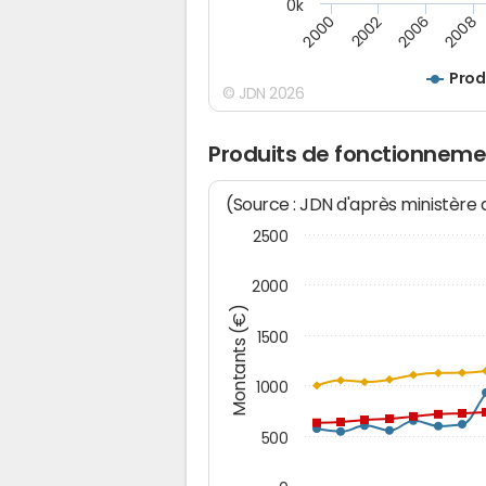
0k
2000
2002
2006
2008
Prod
© JDN 2026
Produits de fonctionnemen
(Source : JDN d'après ministère
2500
2000
Montants (€)
1500
1000
500