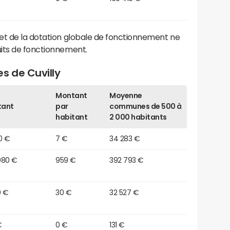
et de la dotation globale de fonctionnement ne
its de fonctionnement.
s de Cuvilly
Montant
Moyenne
tant
par
communes de 500 à
habitant
2 000 habitants
0 €
7 €
34 283 €
080 €
959 €
392 793 €
0 €
30 €
32 527 €
€
0 €
131 €