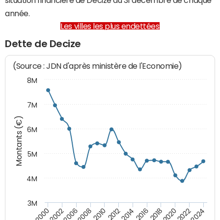
année.
Les villes les plus endettées
Dette de Decize
(Source : JDN d'après ministère de l'Economie)
8M
7M
Montants (€)
6M
5M
4M
3M
2010
2012
2014
2016
2018
2020
2022
2024
2000
2002
2006
2008