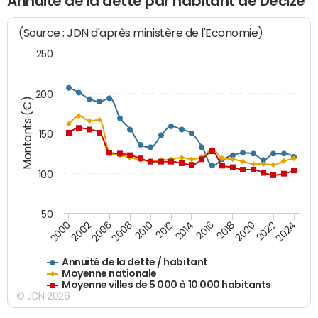
Annuité de la dette par habitant de Decize
(Source : JDN d'après ministère de l'Economie)
250
200
Montants (€)
150
100
50
2014
2008
2000
2024
2018
2012
2006
2022
2016
2010
2002
2020
Annuité de la dette / habitant
Moyenne nationale
Moyenne villes de 5 000 à 10 000 habitants
© JDN 2026