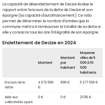
La capacité de désendettement de Decize évalue le
rapport entre l'encours de la dette de Decize et son
épargne (sa capacité d'autofinancement). Ce ratio
permet de déterminer le nombre d'années que la
commune mettra à rembourser la totalité de sa dette si
elle y consacre tous les ans l'intégralité de son épargne.
Endettement de Decize en 2024
Moyenne
Montant
villes de 5
Montant
par
000 à 10
habitant
000
habitants
Encours de la
4 672 960
899 €
5 277 559 €
dette
€
Aide aux
0 €
0 €
21 015 €
collectivités ayant