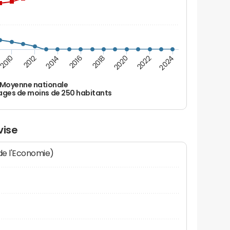
2010
2012
2014
2016
2018
2020
2022
2024
Moyenne nationale
ages de moins de 250 habitants
vise
 de l'Economie)