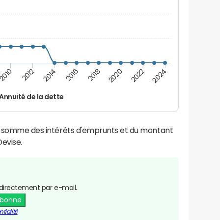
2016
2018
2010
2020
2012
2022
2014
2024
Annuité de la dette
la somme des intérêts d'emprunts et du montant
evise.
directement par e-mail.
abonne
tialité