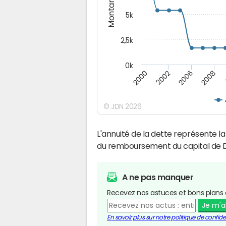
Montants (€)
5k
2,5k
0k
2008
2000
2002
2006
© JDN 2026
L'annuité de la dette représente 
du remboursement du capital de D
A ne pas manquer
Recevez nos astuces et bons plans 
Je m'
En savoir plus sur notre politique de confiden