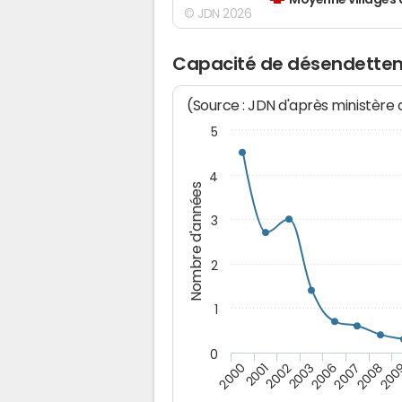
Moyenne villages 
© JDN 2026
Capacité de désendettem
(Source : JDN d'après ministère
5
4
Nombre d'années
3
2
1
0
2007
2002
200
2006
2001
2008
2003
2000