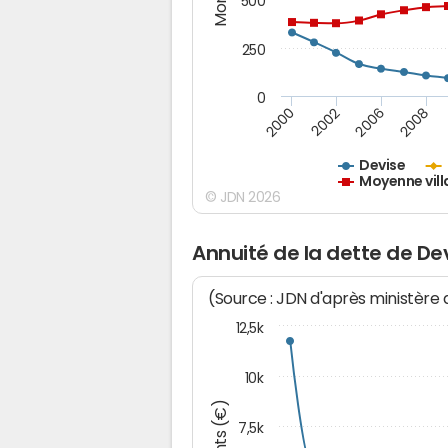
500
250
0
2000
2002
2006
2008
Devise
Moyenne vill
© JDN 2026
Annuité de la dette de De
(Source : JDN d'après ministère
12,5k
10k
7,5k