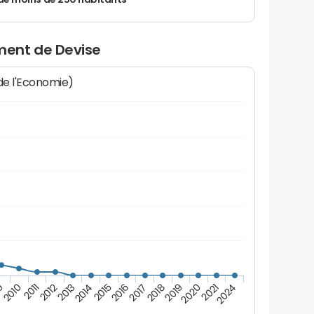
de moins de 250 habitants
ent de Devise
 de l'Economie)
2015
2020
2012
2017
9
2024
2014
2019
2011
2016
2021
2013
2018
2010