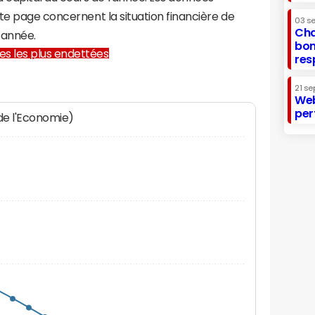
te page concernent la situation financière de
03 s
Cha
 année.
bon
lles les plus endettées
res
21 se
Web
per
 de l'Economie)