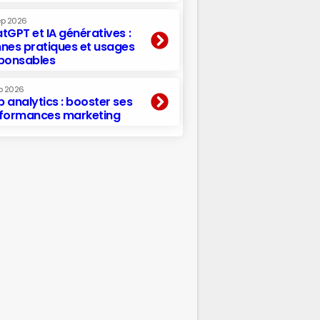
ep 2026
tGPT et IA génératives :
nes pratiques et usages
ponsables
p 2026
 analytics : booster ses
formances marketing