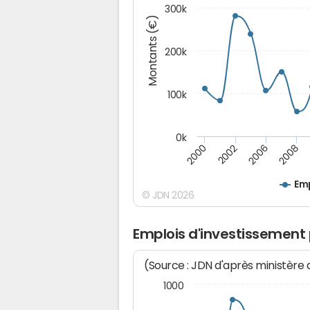
300k
Montants (€)
200k
100k
0k
2000
2008
2006
2002
Emp
© JDN 2026
Emplois d'investissement
(Source : JDN d'après ministère
1000