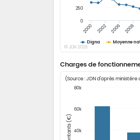
250
0
2000
2002
2006
2008
Digna
Moyenne na
© JDN 2026
Charges de fonctionneme
(Source : JDN d'après ministère
80k
60k
Montants (€)
40k