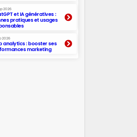
ep 2026
tGPT et IA génératives :
nes pratiques et usages
ponsables
p 2026
 analytics : booster ses
formances marketing