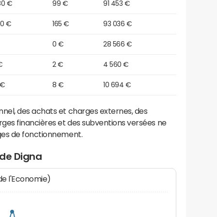
80 €
99 €
91 453 €
30 €
165 €
93 036 €
0 €
28 566 €
€
2 €
4 560 €
 €
8 €
10 694 €
el, des achats et charges externes, des
ges financières et des subventions versées ne
ges de fonctionnement.
 de Digna
 de l'Economie)