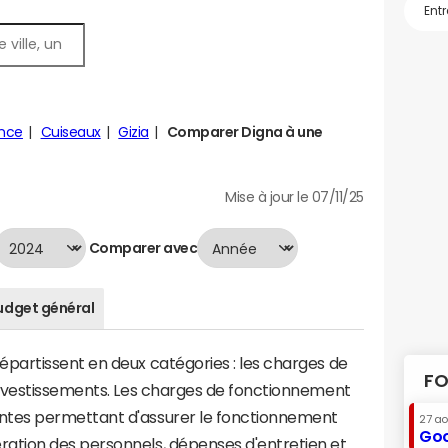
nce
Cuiseaux
Gizia
Comparer Digna à une
Mise à jour le 07/11/25
Comparer avec
udget général
artissent en deux catégories : les charges de
FO
investissements. Les charges de fonctionnement
tes permettant d'assurer le fonctionnement
27 a
Goo
tion des personnels, dépenses d'entretien et