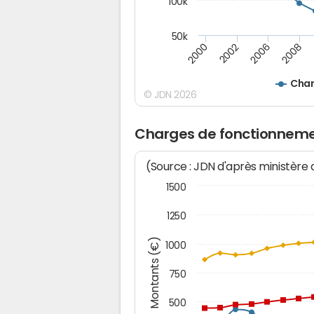
100k
50k
2008
2006
2002
2000
Char
© JDN 2026
Charges de fonctionneme
(Source : JDN d'après ministère
1500
1250
Montants (€)
1000
750
500