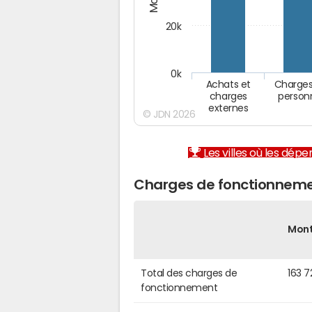
20k
0k
Achats et
Charges
charges
person
externes
© JDN 2026
Les villes où les dép
Charges de fonctionneme
Mon
Total des charges de
163 7
fonctionnement