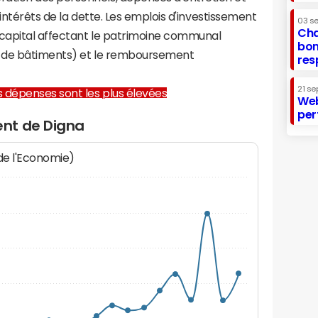
 intérêts de la dette. Les emplois d'investissement
03 s
Cha
capital affectant le patrimoine communal
bon
on de bâtiments) et le remboursement
res
21 se
les dépenses sont les plus élevées
Web
per
nt de Digna
 de l'Economie)