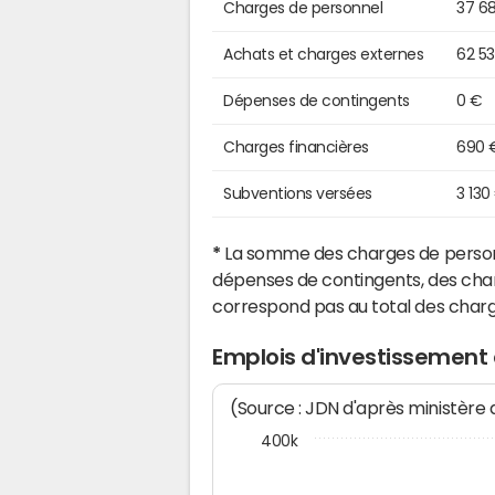
Charges de personnel
37 6
Achats et charges externes
62 5
Dépenses de contingents
0 €
Charges financières
690 
Subventions versées
3 130
*
La somme des charges de personn
dépenses de contingents, des char
correspond pas au total des char
Emplois d'investissement
(Source : JDN d'après ministère
400k