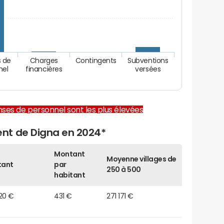
 de
Charges
Contingents
Subventions
nel
financières
versées
enses de personnel sont les plus élevées
nt de Digna en 2024*
Montant
Moyenne villages de
tant
par
250 à 500
habitant
20 €
431 €
271 171 €