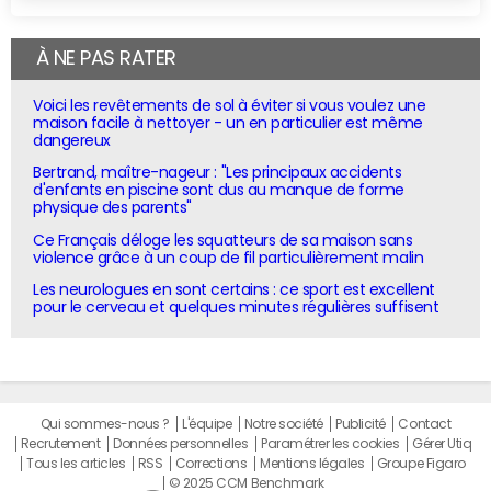
À NE PAS RATER
Voici les revêtements de sol à éviter si vous voulez une
maison facile à nettoyer - un en particulier est même
dangereux
Bertrand, maître-nageur : "Les principaux accidents
d'enfants en piscine sont dus au manque de forme
physique des parents"
Ce Français déloge les squatteurs de sa maison sans
violence grâce à un coup de fil particulièrement malin
Les neurologues en sont certains : ce sport est excellent
pour le cerveau et quelques minutes régulières suffisent
Qui sommes-nous ?
L'équipe
Notre société
Publicité
Contact
Recrutement
Données personnelles
Paramétrer les cookies
Gérer Utiq
Tous les articles
RSS
Corrections
Mentions légales
Groupe Figaro
© 2025 CCM Benchmark