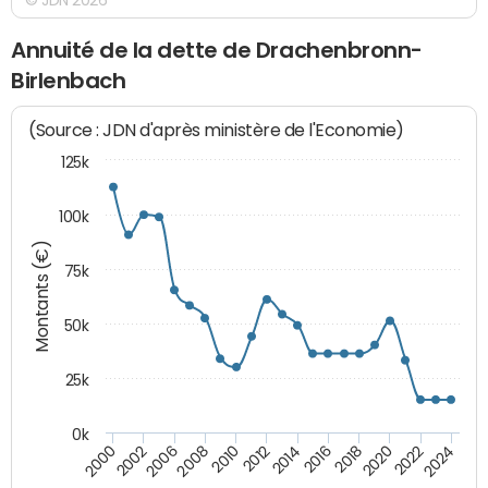
Annuité de la dette de Drachenbronn-
Birlenbach
(Source : JDN d'après ministère de l'Economie)
125k
100k
Montants (€)
75k
50k
25k
0k
2024
2002
2010
2016
2022
2000
2008
2014
2020
2006
2012
2018