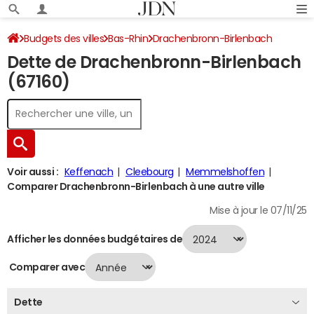
Budgets des villes
Bas-Rhin
Drachenbronn-Birlenbach
Dette de Drachenbronn-Birlenbach
Dette au 31/12/2024
(67160)
Voir aussi :
Keffenach
Cleebourg
Memmelshoffen
Comparer Drachenbronn-Birlenbach à une autre ville
Mise à jour le 07/11/25
Afficher les données budgétaires de
Comparer avec
Dette