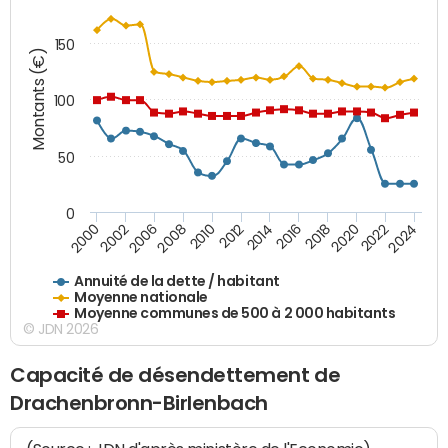
150
Montants (€)
100
50
0
2014
2008
2000
2024
2018
2012
2006
2022
2016
2010
2002
2020
Annuité de la dette / habitant
Moyenne nationale
Moyenne communes de 500 à 2 000 habitants
© JDN 2026
Capacité de désendettement de
Drachenbronn-Birlenbach