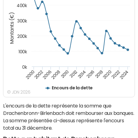
400k
Montants (€)
300k
200k
100k
0k
2000
2022
2016
2010
2002
2024
2018
2012
2006
2020
2014
2008
Encours de la dette
© JDN 2026
L'encours de la dette représente la somme que
Drachenbronn-Birlenbach doit rembourser aux banques.
La somme présentée ci-dessus représente l'encours
total au 31 décembre.