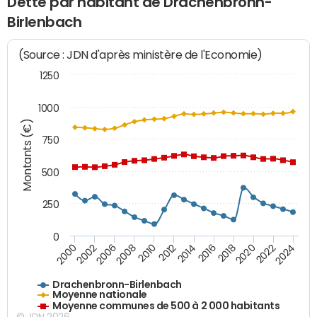
Dette par habitant de Drachenbronn-
Birlenbach
(Source : JDN d'après ministère de l'Economie)
1250
1000
Montants (€)
750
500
250
0
2018
2002
2022
2008
2012
2016
2000
2020
2006
2024
2010
2014
Drachenbronn-Birlenbach
Moyenne nationale
Moyenne communes de 500 à 2 000 habitants
© JDN 2026