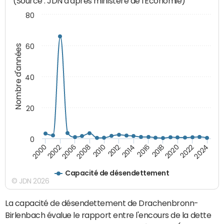
(Source : JDN d'après ministère de l'Economie)
80
60
Nombre d'années
40
20
0
2000
2002
2006
2008
2010
2012
2014
2016
2018
2020
2022
2024
Capacité de désendettement
© JDN 2026
La capacité de désendettement de Drachenbronn-
Birlenbach évalue le rapport entre l'encours de la dette