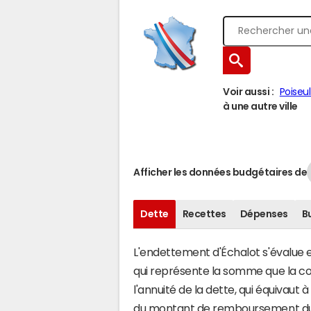
Voir aussi :
Poiseu
à une autre ville
Afficher les données budgétaires de
Dette
Recettes
Dépenses
B
L'endettement d'Échalot s'évalue en
qui représente la somme que la c
l'annuité de la dette, qui équivaut
du montant de remboursement du c