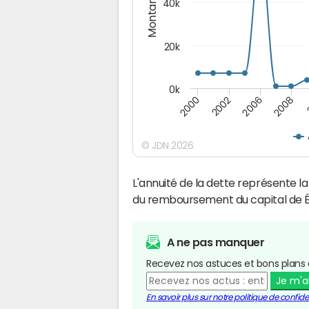
Montants (€)
40k
20k
0k
2008
2006
2002
2000
© JDN 2026
L'annuité de la dette représente 
du remboursement du capital de É
A ne pas manquer
Recevez nos astuces et bons plans 
Je m'
En savoir plus sur notre politique de confiden