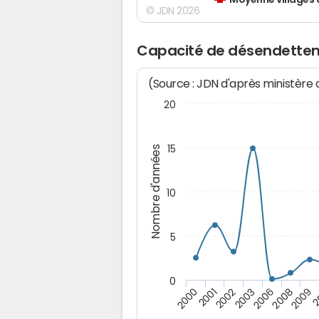
Moyenne villages 
© JDN 2026
Capacité de désendettem
(Source : JDN d'après ministère
20
15
Nombre d'années
10
5
0
2002
2
2001
2009
2000
2008
2006
2003