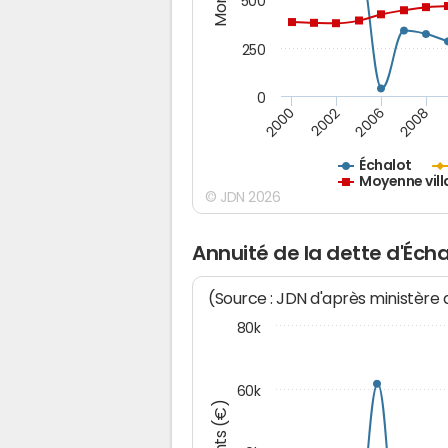
500
250
0
2000
2002
2006
2008
Échalot
Moyenne vill
© JDN 2026
Annuité de la dette d'Écha
(Source : JDN d'après ministère
80k
60k