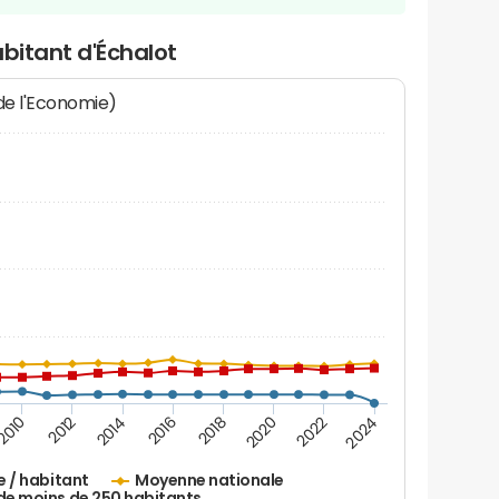
abitant d'Échalot
 de l'Economie)
2016
2014
2012
2010
2024
2022
2020
2018
e / habitant
Moyenne nationale