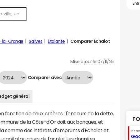
l-la-Grange
Salives
Étalante
Comparer Échalot
Mise à jour le 07/11/25
Comparer avec
udget général
 fonction de deux critères : l'encours de la dette,
FO
ommune de la Côte-d'Or doit aux banques, et
 à la somme des intérêts d'emprunts d'Échalot et
27 a
Goo
apital au cours de l'année. Les données