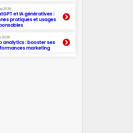
ep 2026
tGPT et IA génératives :
nes pratiques et usages
ponsables
p 2026
 analytics : booster ses
formances marketing