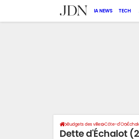
IA NEWS
TECH
Budgets des villes
Côte-d'Or
Échal
Dette d'Échalot (