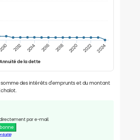
2016
2014
2012
2010
2024
2022
2020
2018
Annuité de la dette
la somme des intérêts d'emprunts et du montant
chalot.
directement par e-mail.
abonne
tialité