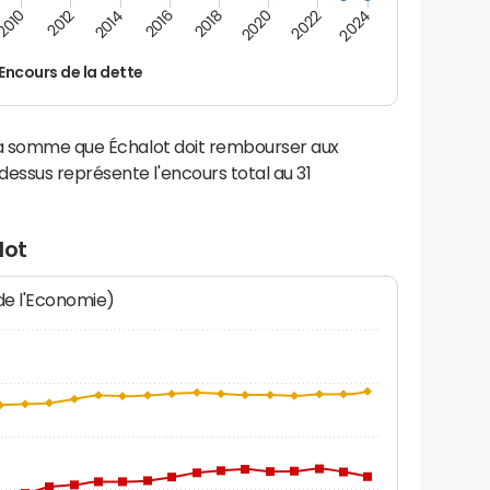
2016
2014
2012
2010
2024
2022
2020
2018
Encours de la dette
la somme que Échalot doit rembourser aux
ssus représente l'encours total au 31
lot
 de l'Economie)