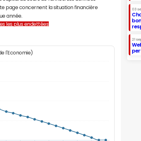
te page concernent la situation financière
03 s
Cha
ue année.
bon
lles les plus endettées
res
21 se
Web
per
 de l'Economie)