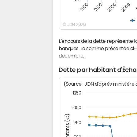
2008
2006
2002
2000
© JDN 2026
L'encours de la dette représente 
banques. La somme présentée ci-de
décembre.
Dette par habitant d'Écha
(Source : JDN d'après ministère
1250
1000
Montants (€)
750