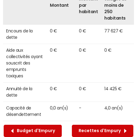
Montant
par
moins de
habitant
250
habitants
Encours de la
0 €
0 €
77 627 €
dette
Aide aux
0 €
0 €
0 €
collectivités ayant
souscrit des
emprunts
toxiques
Annuité de la
0 €
0 €
14 425 €
dette
Capacité de
0,0 an(s)
-
4,0 an(s)
désendettement
Budget d'Empury
Recettes d'Empury