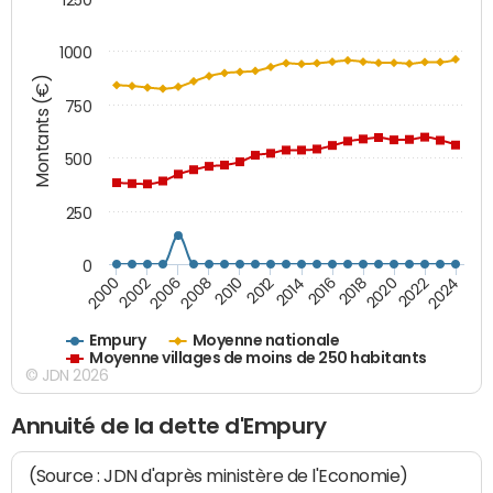
1000
Montants (€)
750
500
250
0
2018
2002
2022
2008
2012
2016
2000
2020
2006
2024
2010
2014
Empury
Moyenne nationale
Moyenne villages de moins de 250 habitants
© JDN 2026
Annuité de la dette d'Empury
(Source : JDN d'après ministère de l'Economie)