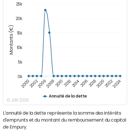
25k
20k
Montants (€)
15k
10k
5k
0k
2020
2024
2000
2006
2010
2014
2018
2022
2002
2008
2012
2016
Annuité de la dette
© JDN 2026
L'annuité de la dette représente la somme des intérêts
d'emprunts et du montant du remboursement du capital
de Empury.