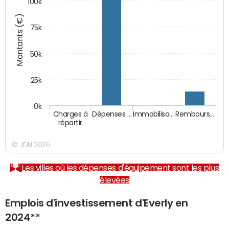
100k
Montants (€)
75k
50k
25k
0k
Charges à
Dépenses …
Immobilisa…
Rembours…
répartir
© JDN 2026
Les villes où les dépenses d'équipement sont les plus
élevées
Emplois d'investissement d'Everly en
2024**