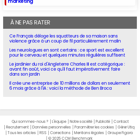
marketing
À NE PAS RATER
Ce Français déloge les squatteurs de sa maison sans
violence grâce à un coup de fil particulièrement malin
Les neurologues en sont certains : ce sport est excellent
pour le cerveau et quelques minutes régulières suffisent
Le jardinier du roi d'Angleterre Charles III est catégorique :
avant fin août, voici ce qu'il faut impérativement faire
dans son jardin
Il crée une entreprise de 10 millions de dollars en seulement
6 mois grâce à l'IA : voici la méthode de Ben Broca
Qui sommes-nous ?
L'équipe
Notre société
Publicité
Contact
Recrutement
Données personnelles
Paramétrer les cookies
Gérer Utiq
Tous les articles
RSS
Corrections
Mentions légales
Groupe Figaro
© 2025 CCM Benchmark