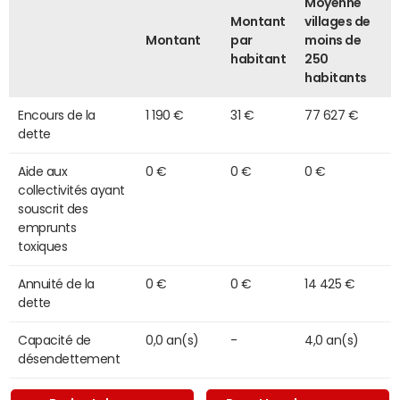
Moyenne
Montant
villages de
Montant
par
moins de
habitant
250
habitants
Encours de la
1 190 €
31 €
77 627 €
dette
Aide aux
0 €
0 €
0 €
collectivités ayant
souscrit des
emprunts
toxiques
Annuité de la
0 €
0 €
14 425 €
dette
Capacité de
0,0 an(s)
-
4,0 an(s)
désendettement