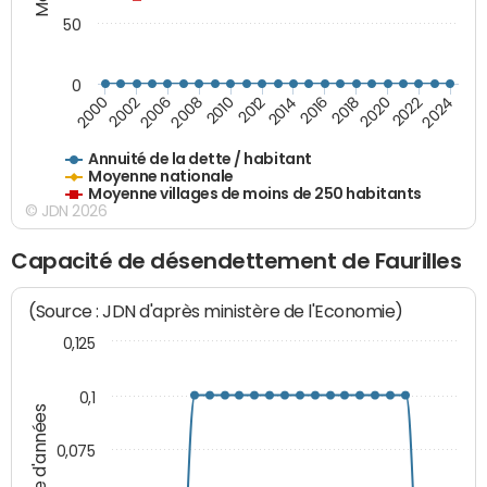
50
0
2014
2008
2000
2024
2018
2012
2006
2022
2016
2010
2002
2020
Annuité de la dette / habitant
Moyenne nationale
Moyenne villages de moins de 250 habitants
© JDN 2026
Capacité de désendettement de Faurilles
(Source : JDN d'après ministère de l'Economie)
0,125
0,1
Nombre d'années
0,075