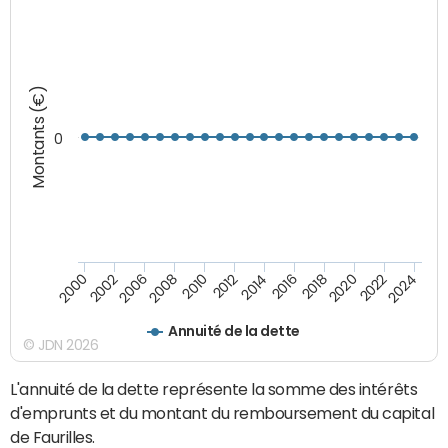
Montants (€)
0
2008
2022
2002
2018
2014
2010
2024
2006
2020
2000
2016
2012
Annuité de la dette
© JDN 2026
L'annuité de la dette représente la somme des intérêts
d'emprunts et du montant du remboursement du capital
de Faurilles.