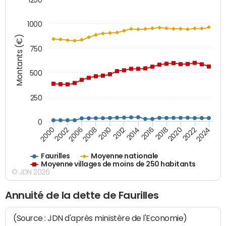
1000
Montants (€)
750
500
250
0
2018
2002
2022
2008
2012
2016
2000
2020
2006
2024
2010
2014
Faurilles
Moyenne nationale
Moyenne villages de moins de 250 habitants
© JDN 2026
Annuité de la dette de Faurilles
(Source : JDN d'après ministère de l'Economie)