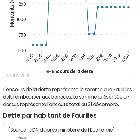
Montants (€)
1250
1000
750
500
2018
2002
2022
2008
2012
2016
2000
2020
2006
2024
2010
2014
Encours de la dette
© JDN 2026
L'encours de la dette représente la somme que Faurilles
doit rembourser aux banques. La somme présentée ci-
dessus représente l'encours total au 31 décembre.
Dette par habitant de Faurilles
(Source : JDN d'après ministère de l'Economie)
1250