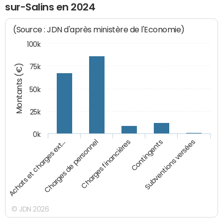
sur-Salins en 2024
(Source : JDN d'après ministère de l'Economie)
100k
Montants (€)
75k
50k
25k
0k
Achats et charges ext…
Charges de personnel
Charges financières
Contingents
Subventions versées
© JDN 2026