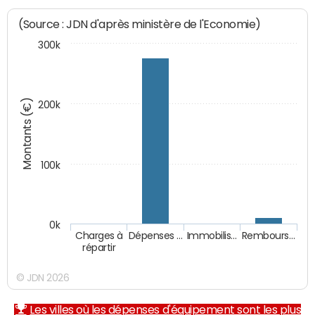
(Source : JDN d'après ministère de l'Economie)
300k
Montants (€)
200k
100k
0k
Charges à
Dépenses …
Immobilis…
Rembours…
répartir
© JDN 2026
Les villes où les dépenses d'équipement sont les plus