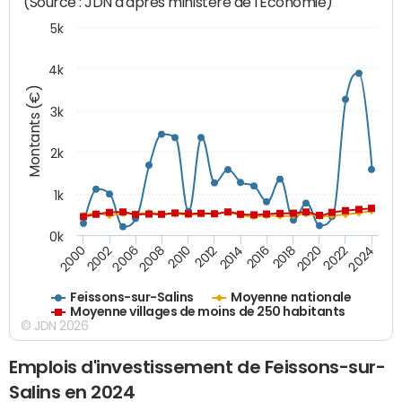
(Source : JDN d'après ministère de l'Economie)
5k
4k
Montants (€)
3k
2k
1k
0k
2016
2014
2012
2010
2008
2006
2002
2000
2024
2022
2020
2018
Feissons-sur-Salins
Moyenne nationale
Moyenne villages de moins de 250 habitants
© JDN 2026
Emplois d'investissement de Feissons-sur-
Salins en 2024