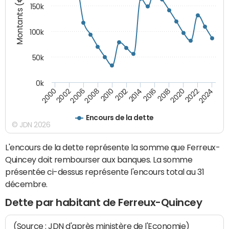
Montants (€)
150k
100k
50k
0k
2008
2022
2002
2018
2014
2010
2024
2006
2020
2000
2016
2012
Encours de la dette
© JDN 2026
L'encours de la dette représente la somme que Ferreux-
Quincey doit rembourser aux banques. La somme
présentée ci-dessus représente l'encours total au 31
décembre.
Dette par habitant de Ferreux-Quincey
(Source : JDN d'après ministère de l'Economie)