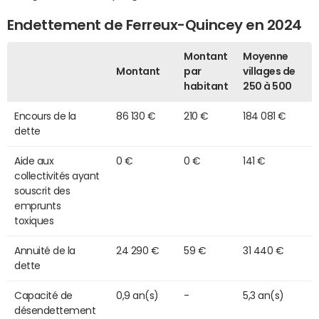
Endettement de Ferreux-Quincey en 2024
Montant
Moyenne
Montant
par
villages de
habitant
250 à 500
Encours de la
86 130 €
210 €
184 081 €
dette
Aide aux
0 €
0 €
141 €
collectivités ayant
souscrit des
emprunts
toxiques
Annuité de la
24 290 €
59 €
31 440 €
dette
Capacité de
0,9 an(s)
-
5,3 an(s)
désendettement