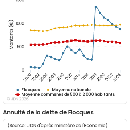
Montants (€)
1000
500
0
2018
2002
2022
2008
2012
2016
2000
2020
2006
2024
2010
2014
Flocques
Moyenne nationale
Moyenne communes de 500 à 2 000 habitants
© JDN 2026
Annuité de la dette de Flocques
(Source : JDN d'après ministère de l'Economie)