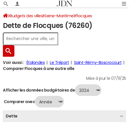
Budgets des villes
Seine-Maritime
Flocques
Dette de Flocques (76260)
Dette au 31/12/2024
Voir aussi :
Étalondes
Le Tréport
Saint-Rémy-Boscrocourt
Comparer Flocques à une autre ville
Mise à jour le 07/11/25
Afficher les données budgétaires de
Comparer avec
Dette