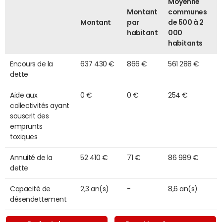
Moyenne
Montant
communes
Montant
par
de 500 à 2
habitant
000
habitants
Encours de la
637 430 €
866 €
561 288 €
dette
Aide aux
0 €
0 €
254 €
collectivités ayant
souscrit des
emprunts
toxiques
Annuité de la
52 410 €
71 €
86 989 €
dette
Capacité de
2,3 an(s)
-
8,6 an(s)
désendettement