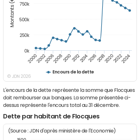
Montants (€)
750k
500k
250k
0k
2016
2014
2012
2010
2008
2006
2002
2000
2024
2022
2020
2018
Encours de la dette
© JDN 2026
L'encours de la dette représente la somme que Flocques
doit rembourser aux banques. La somme présentée ci-
dessus représente l'encours total au 31 décembre.
Dette par habitant de Flocques
(Source : JDN d'après ministère de l'Economie)
1500