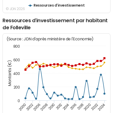
Ressources d'investissement
© JDN 2026
Ressources d'investissement par habitant
de Folleville
(Source : JDN d'après ministère de l'Economie)
800
600
Montants (€)
400
200
0
2020
2010
2016
2006
2022
2012
2000
2018
2008
2024
2002
2014