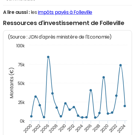
A lire aussi :
les
impôts payés à Folleville
Ressources d'investissement de Folleville
(Source : JDN d'après ministère de l'Economie)
100k
75k
Montants (€)
50k
25k
0k
2024
2002
2010
2016
2022
2000
2008
2014
2020
2006
2012
2018