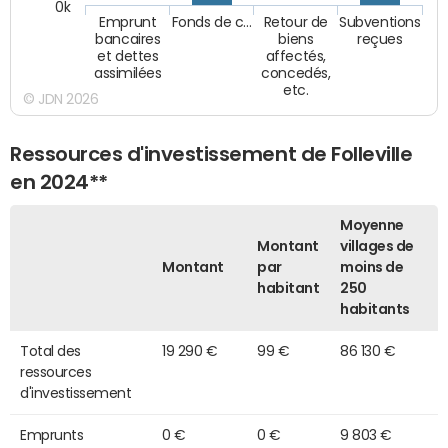
0k
Emprunt
Fonds de c…
Retour de
Subventions
bancaires
biens
reçues
et dettes
affectés,
assimilées
concedés,
etc.
© JDN 2026
Ressources d'investissement de Folleville
en 2024**
Moyenne
Montant
villages de
Montant
par
moins de
habitant
250
habitants
Total des
19 290 €
99 €
86 130 €
ressources
d'investissement
Emprunts
0 €
0 €
9 803 €