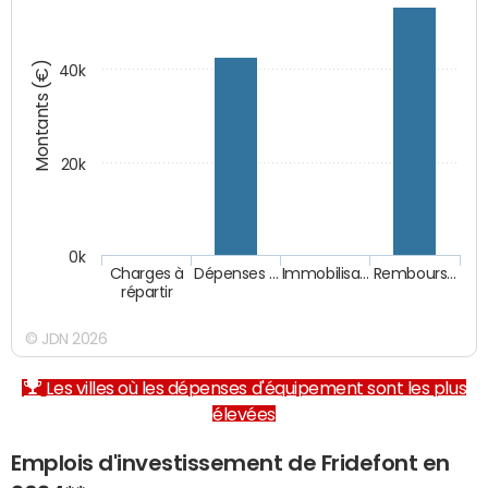
Montants (€)
40k
20k
0k
Charges à
Dépenses …
Immobilisa…
Rembours…
répartir
© JDN 2026
Les villes où les dépenses d'équipement sont les plus
élevées
Emplois d'investissement de Fridefont en