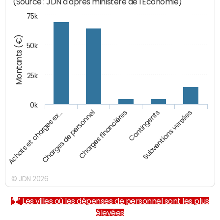
(Source : JDN d'après ministère de l'Economie)
75k
Montants (€)
50k
25k
0k
Achats et charges ex…
Charges de personnel
Charges financières
Contingents
Subventions versées
© JDN 2026
Les villes où les dépenses de personnel sont les plus
élevées