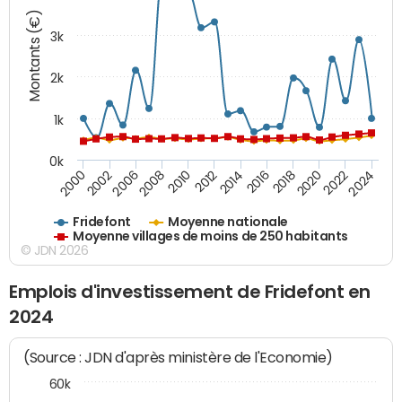
Montants (€)
3k
2k
1k
0k
2016
2014
2012
2010
2008
2006
2002
2000
2024
2022
2020
2018
Fridefont
Moyenne nationale
Moyenne villages de moins de 250 habitants
© JDN 2026
Emplois d'investissement de Fridefont en
2024
(Source : JDN d'après ministère de l'Economie)
60k