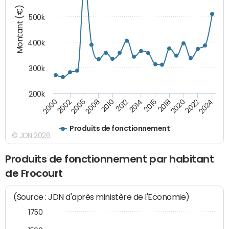
Montant (€)
500k
400k
300k
200k
2000
2022
2016
2010
2002
2024
2018
2012
2006
2020
2014
2008
Produits de fonctionnement
© JDN 2026
Produits de fonctionnement par habitant
de Frocourt
(Source : JDN d'après ministère de l'Economie)
1750