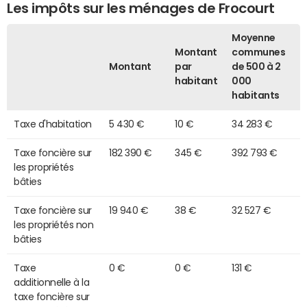
Les impôts sur les ménages de Frocourt
Moyenne
Montant
communes
Montant
par
de 500 à 2
habitant
000
habitants
Taxe d'habitation
5 430 €
10 €
34 283 €
Taxe foncière sur
182 390 €
345 €
392 793 €
les propriétés
bâties
Taxe foncière sur
19 940 €
38 €
32 527 €
les propriétés non
bâties
Taxe
0 €
0 €
131 €
additionnelle à la
taxe foncière sur