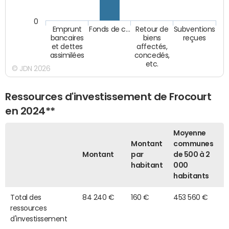
0
Emprunt
Fonds de c…
Retour de
Subventions
bancaires
biens
reçues
et dettes
affectés,
assimilées
concedés,
etc.
© JDN 2026
Ressources d'investissement de Frocourt
en 2024**
Moyenne
Montant
communes
Montant
par
de 500 à 2
habitant
000
habitants
Total des
84 240 €
160 €
453 560 €
ressources
d'investissement