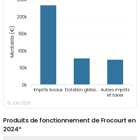
200k
Montants (€)
150k
100k
50k
0k
Impôts locaux
Dotation globa…
Autres impôts
et taxes
© JDN 2026
Produits de fonctionnement de Frocourt en
2024*