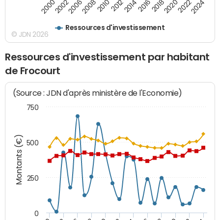
2000
2022
2016
2010
2002
2024
2018
2012
2006
2020
2014
2008
Ressources d'investissement
© JDN 2026
Ressources d'investissement par habitant
de Frocourt
(Source : JDN d'après ministère de l'Economie)
750
Montants (€)
500
250
0