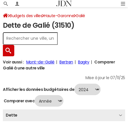
Budgets des villes
Haute-Garonne
Galié
Dette de Galié (31510)
Dette au 31/12/2024
Voir aussi :
Mont-de-Galié
Bertren
Bagiry
Comparer
Galié à une autre ville
Mise à jour le 07/11/25
Afficher les données budgétaires de
Comparer avec
Dette