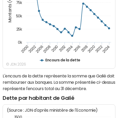
Montants (€)
75k
50k
25k
0k
2018
2002
2022
2008
2012
2016
2000
2020
2006
2024
2010
2014
Encours de la dette
© JDN 2026
L'encours de la dette représente la somme que Galié doit
rembourser aux banques. La somme présentée ci-dessus
représente l'encours total au 31 décembre.
Dette par habitant de Galié
(Source : JDN d'après ministère de l'Economie)
1500