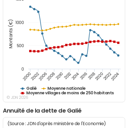
Montants (€)
1000
500
0
2018
2002
2022
2008
2012
2016
2000
2020
2006
2024
2010
2014
Galié
Moyenne nationale
Moyenne villages de moins de 250 habitants
© JDN 2026
Annuité de la dette de Galié
(Source : JDN d'après ministère de l'Economie)