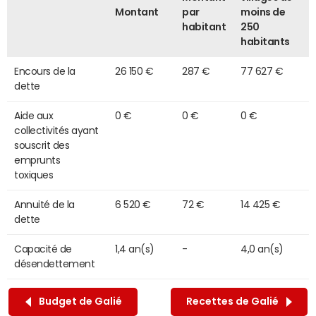
Montant
par
moins de
habitant
250
habitants
Encours de la
26 150 €
287 €
77 627 €
dette
Aide aux
0 €
0 €
0 €
collectivités ayant
souscrit des
emprunts
toxiques
Annuité de la
6 520 €
72 €
14 425 €
dette
Capacité de
1,4 an(s)
-
4,0 an(s)
désendettement
Budget de Galié
Recettes de Galié