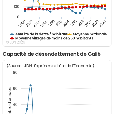
100
0
2010
2012
2014
2016
2018
2020
2022
2024
2000
2002
2006
2008
Annuité de la dette / habitant
Moyenne nationale
Moyenne villages de moins de 250 habitants
© JDN 2026
Capacité de désendettement de Galié
(Source : JDN d'après ministère de l'Economie)
80
60
Nombre d'années
40