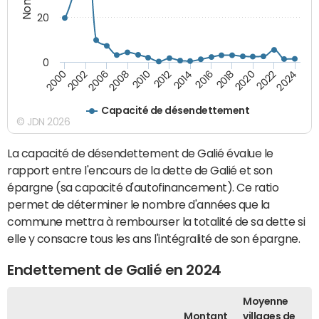
20
0
2000
2002
2006
2008
2010
2012
2014
2016
2018
2020
2022
2024
Capacité de désendettement
© JDN 2026
La capacité de désendettement de Galié évalue le
rapport entre l'encours de la dette de Galié et son
épargne (sa capacité d'autofinancement). Ce ratio
permet de déterminer le nombre d'années que la
commune mettra à rembourser la totalité de sa dette si
elle y consacre tous les ans l'intégralité de son épargne.
Endettement de Galié en 2024
Moyenne
Montant
villages de