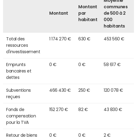
Moyenne
Montant
communes
Montant
par
de 500 à 2
habitant
000
habitants
Total des
1 174 270 €
630 €
453 560 €
ressources
d'investissement
Emprunts
0 €
0 €
58 617 €
bancaires et
dettes
Subventions
466 430 €
250 €
120 078 €
reçues
Fonds de
152 270 €
82 €
43 830 €
compensation
pour la TVA
Retour de biens
0 €
0 €
2 €