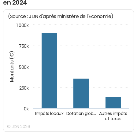
en 2024
(Source : JDN d'après ministère de l'Economie)
1 000k
750k
Montants (€)
500k
250k
0k
Impôts locaux
Dotation glob…
Autres impôts
et taxes
© JDN 2026