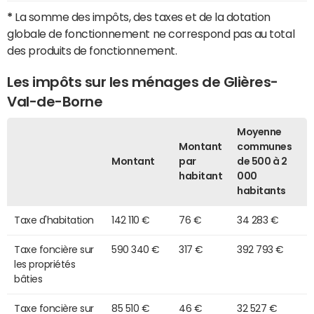
*
La somme des impôts, des taxes et de la dotation
globale de fonctionnement ne correspond pas au total
des produits de fonctionnement.
Les impôts sur les ménages de Glières-
Val-de-Borne
Moyenne
Montant
communes
Montant
par
de 500 à 2
habitant
000
habitants
Taxe d'habitation
142 110 €
76 €
34 283 €
Taxe foncière sur
590 340 €
317 €
392 793 €
les propriétés
bâties
Taxe foncière sur
85 510 €
46 €
32 527 €