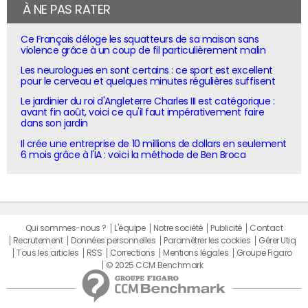
À NE PAS RATER
Ce Français déloge les squatteurs de sa maison sans
violence grâce à un coup de fil particulièrement malin
Les neurologues en sont certains : ce sport est excellent
pour le cerveau et quelques minutes régulières suffisent
Le jardinier du roi d'Angleterre Charles III est catégorique :
avant fin août, voici ce qu'il faut impérativement faire
dans son jardin
Il crée une entreprise de 10 millions de dollars en seulement
6 mois grâce à l'IA : voici la méthode de Ben Broca
Qui sommes-nous ?
L'équipe
Notre société
Publicité
Contact
Recrutement
Données personnelles
Paramétrer les cookies
Gérer Utiq
Tous les articles
RSS
Corrections
Mentions légales
Groupe Figaro
© 2025 CCM Benchmark