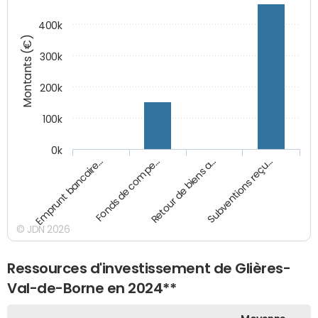
400k
Montants (€)
300k
200k
100k
0k
Emprunt bancaire…
Fonds de compe…
Retour de biens a…
Subventions reçu…
© JDN 2026
Ressources d'investissement de Glières-
Val-de-Borne en 2024**