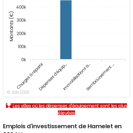
400k
Montants (€)
300k
200k
100k
0k
Charges à répartir
Dépenses d'équip…
Immobilisations a…
Remboursement …
© JDN 2026
Les villes où les dépenses d'équipement sont les plus
élevées
Emplois d'investissement de Hamelet en