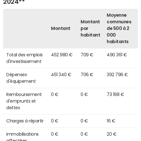
2024**
Moyenne
Montant
communes
Montant
par
de 500 à 2
habitant
000
habitants
Total des emplois
452 980 €
709 €
490 361 €
d'investissement
Dépenses
451 340 €
706 €
392 796 €
d'équipement
Remboursement
0 €
0 €
73 198 €
d'emprunts et
dettes
Charges à répartir
0 €
0 €
16 €
Immobilisations
0 €
0 €
20 €
affectées,