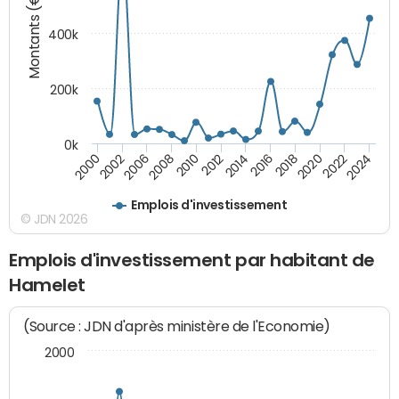
Montants (€)
400k
200k
0k
2000
2022
2016
2010
2002
2024
2018
2012
2006
2020
2014
2008
Emplois d'investissement
© JDN 2026
Emplois d'investissement par habitant de
Hamelet
(Source : JDN d'après ministère de l'Economie)
2000