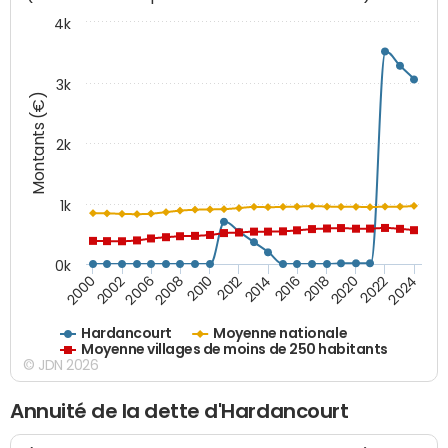
4k
3k
Montants (€)
2k
1k
0k
2016
2014
2012
2010
2008
2006
2002
2000
2024
2022
2020
2018
Hardancourt
Moyenne nationale
Moyenne villages de moins de 250 habitants
© JDN 2026
Annuité de la dette d'Hardancourt