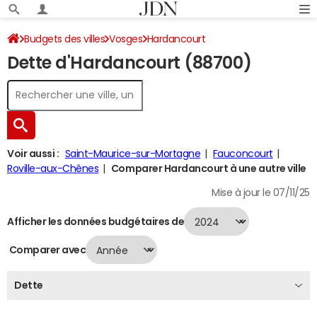
Budgets des villes
Vosges
Hardancourt
Dette d'Hardancourt (88700)
Dette au 31/12/2024
Voir aussi :
Saint-Maurice-sur-Mortagne
Fauconcourt
Roville-aux-Chênes
Comparer Hardancourt à une autre ville
Mise à jour le 07/11/25
Afficher les données budgétaires de
Comparer avec
Dette