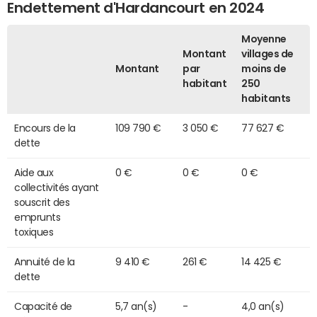
Endettement d'Hardancourt en 2024
Moyenne
Montant
villages de
Montant
par
moins de
habitant
250
habitants
Encours de la
109 790 €
3 050 €
77 627 €
dette
Aide aux
0 €
0 €
0 €
collectivités ayant
souscrit des
emprunts
toxiques
Annuité de la
9 410 €
261 €
14 425 €
dette
Capacité de
5,7 an(s)
-
4,0 an(s)