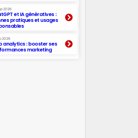
ep 2026
tGPT et IA génératives :
nes pratiques et usages
ponsables
p 2026
 analytics : booster ses
formances marketing