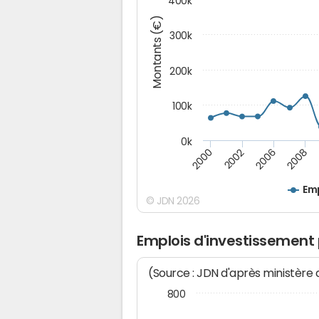
400k
Montants (€)
300k
200k
100k
0k
2000
2008
2006
2002
Emp
© JDN 2026
Emplois d'investissement 
(Source : JDN d'après ministère
800