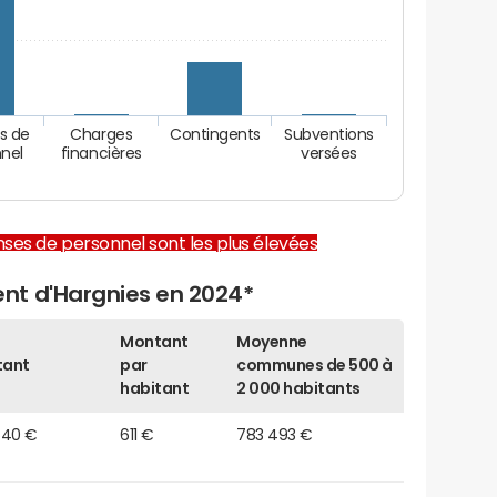
s de
Charges
Contingents
Subventions
nel
financières
versées
enses de personnel sont les plus élevées
nt d'Hargnies en 2024*
Montant
Moyenne
tant
par
communes de 500 à
habitant
2 000 habitants
540 €
611 €
783 493 €