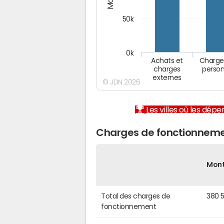
50k
0k
Achats et
Charge
charges
person
externes
© JDN 2026
Les villes où les dép
Charges de fonctionneme
Mon
Total des charges de
380 
fonctionnement