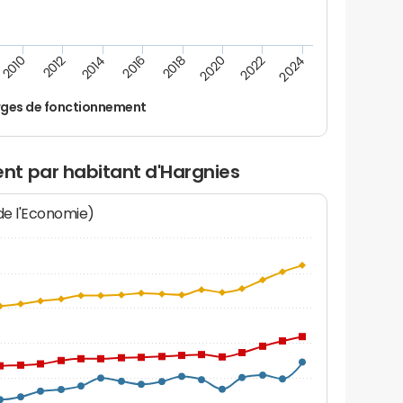
2014
2024
2012
2022
2010
2020
2018
2016
ges de fonctionnement
t par habitant d'Hargnies
 de l'Economie)