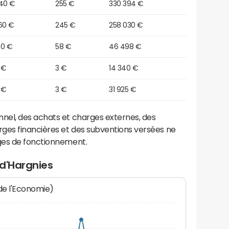
740 €
255 €
330 394 €
60 €
245 €
258 030 €
80 €
58 €
46 498 €
 €
3 €
14 340 €
 €
3 €
31 925 €
el, des achats et charges externes, des
ges financières et des subventions versées ne
ges de fonctionnement.
 d'Hargnies
 de l'Economie)