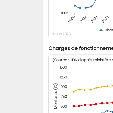
100k
2000
2008
2006
2002
Char
© JDN 2026
Charges de fonctionnemen
(Source : JDN d'après ministère
1500
1250
Montants (€)
1000
750
500