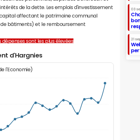
 intérêts de la dette. Les emplois d'investissement
03 s
Cha
capital affectant le patrimoine communal
bon
on de bâtiments) et le remboursement
res
21 se
les dépenses sont les plus élevées
Web
per
nt d'Hargnies
 de l'Economie)