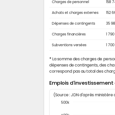
Charges de personnel
158 
Achats et charges externes
152 6
Dépenses de contingents
35 9
Charges financières
1 790
Subventions versées
1 700
*
La somme des charges de personn
dépenses de contingents, des char
correspond pas au total des char
Emplois d'investissement
(Source : JDN d'après ministère
500k