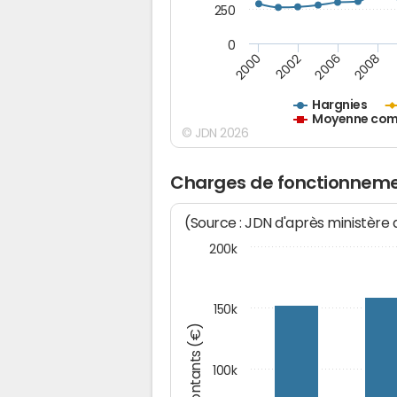
250
0
2000
2002
2006
2008
Hargnies
Moyenne comm
© JDN 2026
Charges de fonctionneme
(Source : JDN d'après ministère
200k
150k
Montants (€)
100k