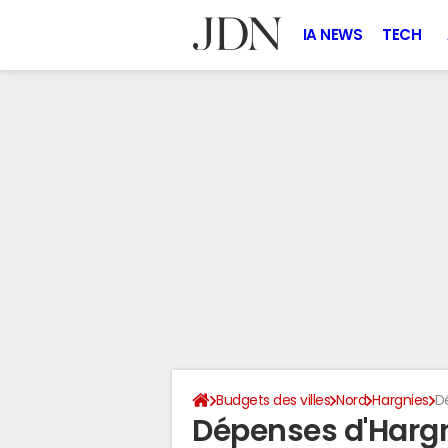
IA NEWS
TECH
Budgets des villes
Nord
Hargnies
D
Dépenses d'Hargn