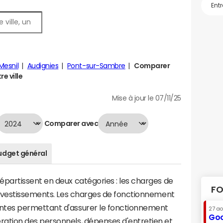
Mesnil
Audignies
Pont-sur-Sambre
Comparer
e ville
Mise à jour le 07/11/25
Comparer avec
udget général
artissent en deux catégories : les charges de
FO
investissements. Les charges de fonctionnement
tes permettant d'assurer le fonctionnement
27 a
Goo
tion des personnels, dépenses d'entretien et