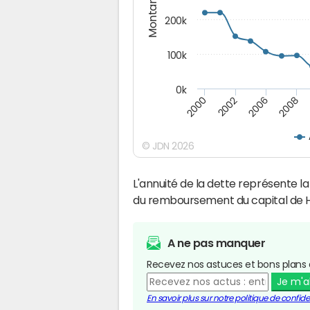
Montants (€)
200k
100k
0k
2000
2008
2006
2002
© JDN 2026
L'annuité de la dette représente 
du remboursement du capital de H
A ne pas manquer
Recevez nos astuces et bons plans 
Je m'
En savoir plus sur notre politique de confiden