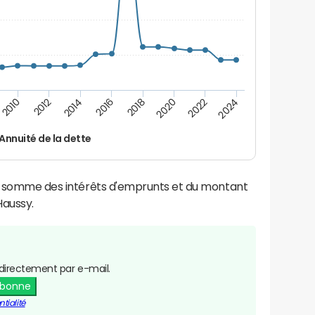
2014
2024
2012
2022
2010
2020
2018
2016
Annuité de la dette
la somme des intérêts d'emprunts et du montant
aussy.
directement par e-mail.
abonne
tialité