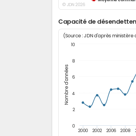
Moyenne communes
© JDN 2026
Capacité de désendette
(Source : JDN d'après ministère
10
8
Nombre d'années
6
4
2
0
2000
2002
2006
2008