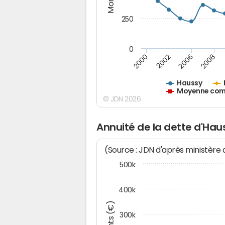
250
0
2000
2002
2006
2008
Haussy
Moyenne comm
© JDN 2026
Annuité de la dette d'Hau
(Source : JDN d'après ministère
500k
400k
300k