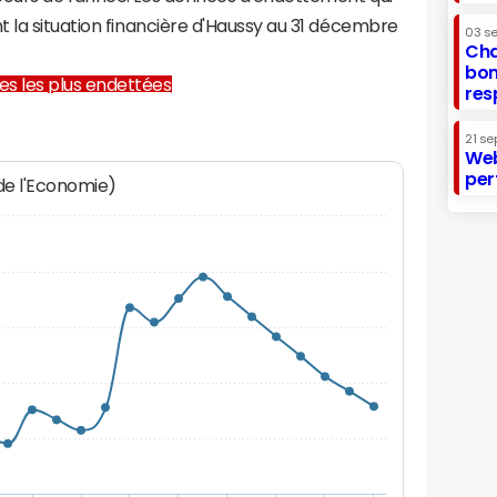
 la situation financière d'Haussy au 31 décembre
03 s
Cha
bon
lles les plus endettées
res
21 se
Web
per
 de l'Economie)