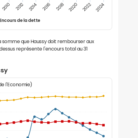
2022
2018
2014
2010
2024
2020
2016
2012
Encours de la dette
 la somme que Haussy doit rembourser aux
ssus représente l'encours total au 31
ssy
 de l'Economie)