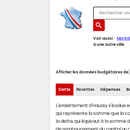
Voir aussi :
Montré
à une autre ville
Afficher les données budgétaires de
Dette
Recettes
Dépenses
B
L'endettement d'Haussy s'évalue en 
qui représente la somme que la co
la dette, qui équivaut à la somme
de remboursement du capital au c