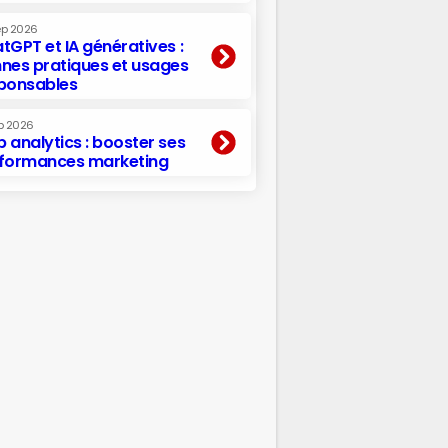
ep 2026
tGPT et IA génératives :
nes pratiques et usages
ponsables
p 2026
 analytics : booster ses
formances marketing