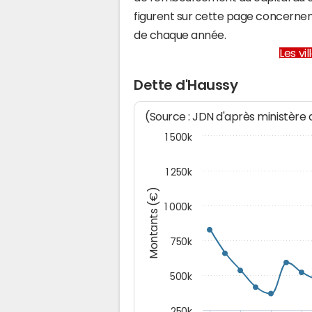
figurent sur cette page concernent
de chaque année.
Les vi
Dette d'Haussy
(Source : JDN d'après ministère
1 500k
1 250k
Montants (€)
1 000k
750k
500k
250k