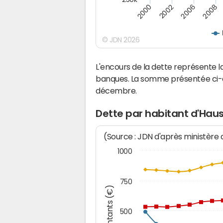
2008
2002
2006
2000
© JDN 2026
L'encours de la dette représente
banques. La somme présentée ci-de
décembre.
Dette par habitant d'Hau
(Source : JDN d'après ministère
1000
750
Montants (€)
500