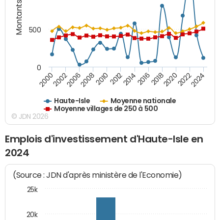
Montants (€)
500
0
2018
2002
2022
2008
2012
2016
2000
2020
2006
2024
2010
2014
Haute-Isle
Moyenne nationale
Moyenne villages de 250 à 500
© JDN 2026
Emplois d'investissement d'Haute-Isle en
2024
(Source : JDN d'après ministère de l'Economie)
25k
20k