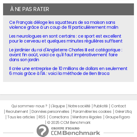
À NE PAS RATER
Ce Français déloge les squatteurs de sa maison sans
violence grâce à un coup de fil particulièrement malin
Les neurologues en sont certains : ce sport est excellent
pour le cerveau et quelques minutes régulières suffisent
Le jardinier du roi d'Angleterre Charles III est catégorique :
avant fin août, voici ce qu'il faut impérativement faire
dans son jardin
Il crée une entreprise de 10 millions de dollars en seulement
6 mois grâce à l'IA : voici la méthode de Ben Broca
Qui sommes-nous ?
L'équipe
Notre société
Publicité
Contact
Recrutement
Données personnelles
Paramétrer les cookies
Gérer Utiq
Tous les articles
RSS
Corrections
Mentions légales
Groupe Figaro
© 2025 CCM Benchmark