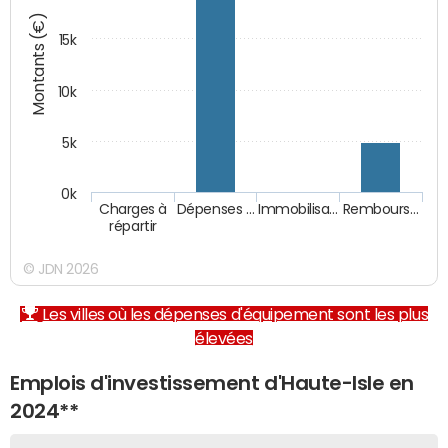
Montants (€)
15k
10k
5k
0k
Charges à
Dépenses …
Immobilisa…
Rembours…
répartir
© JDN 2026
Les villes où les dépenses d'équipement sont les plus
élevées
Emplois d'investissement d'Haute-Isle en
2024**