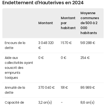
Endettement d'Hauterives en 2024
Moyenne
Montant
communes
Montant
par
de 500 à 2
habitant
000
habitants
Encours de la
3 048 320
1 570 €
561 288 €
dette
€
Aide aux
0 €
0 €
254 €
collectivités ayant
souscrit des
emprunts
toxiques
Annuité de la
370 040 €
191 €
86 989 €
dette
Capacité de
3,2 an(s)
-
8,6 an(s)