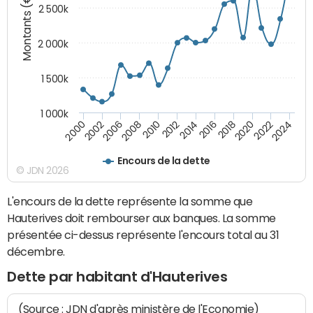
Montants (€)
2 500k
2 000k
1 500k
1 000k
2014
2008
2000
2024
2018
2012
2006
2022
2016
2010
2002
2020
Encours de la dette
© JDN 2026
L'encours de la dette représente la somme que
Hauterives doit rembourser aux banques. La somme
présentée ci-dessus représente l'encours total au 31
décembre.
Dette par habitant d'Hauterives
(Source : JDN d'après ministère de l'Economie)