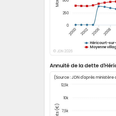
500
250
0
2000
2002
2006
2008
Héricourt-sur
Moyenne villa
© JDN 2026
Annuité de la dette d'Hér
(Source : JDN d'après ministère
12,5k
10k
7,5k