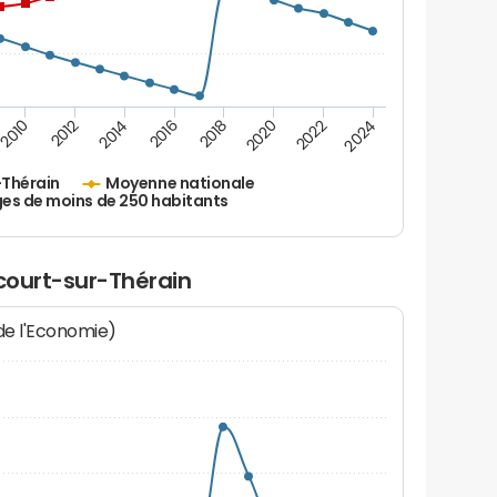
2010
2012
2014
2016
2018
2020
2022
2024
-Thérain
Moyenne nationale
ges de moins de 250 habitants
icourt-sur-Thérain
 de l'Economie)