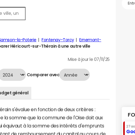
Samson-la-Poterie
Fontenay-Torcy
Ernemont-
rer Héricourt-sur-Thérain à une autre ville
Mise à jour le 07/11/25
Comparer avec
udget général
ain s'évalue en fonction de deux critères :
FO
nte la somme que la commune de l'Oise doit aux
 qui équivaut à la somme des intérêts d'emprunts
27 a
Goo
ntant de remboursement du capital au cours de