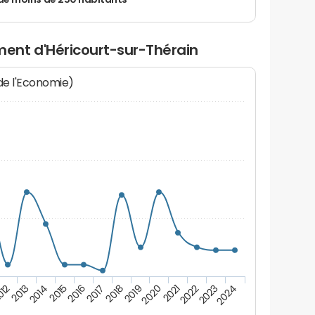
de moins de 250 habitants
ent d'Héricourt-sur-Thérain
 de l'Economie)
012
2017
2022
2014
2019
2024
2016
2021
2013
2018
2023
2015
2020