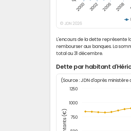
2008
2006
2002
2000
© JDN 2026
L'encours de la dette représente 
rembourser aux banques. La somm
total au 31 décembre.
Dette par habitant d'Héri
(Source : JDN d'après ministère
1250
1000
Montants (€)
750