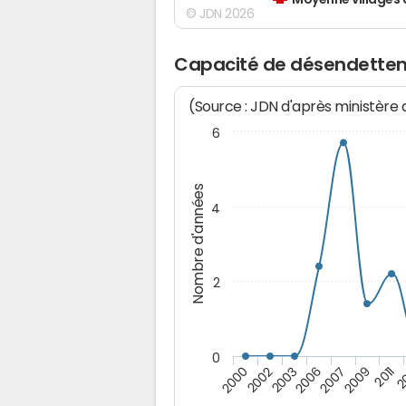
Moyenne villages 
© JDN 2026
Capacité de désendettem
(Source : JDN d'après ministère
6
Nombre d'années
4
2
0
2003
2
2007
2002
2011
2006
2000
2009