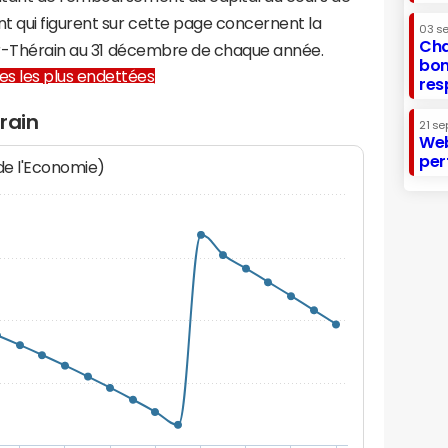
t qui figurent sur cette page concernent la
03 s
Cha
sur-Thérain au 31 décembre de chaque année.
bon
lles les plus endettées
res
rain
21 se
Web
per
 de l'Economie)