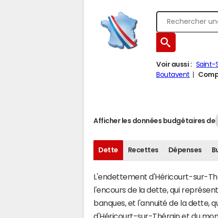
Voir aussi :
Saint-
Boutavent
Compa
Afficher les données budgétaires de
Dette
Recettes
Dépenses
B
L'endettement d'Héricourt-sur-Thér
l'encours de la dette, qui représe
banques, et l'annuité de la dette,
d'Héricourt-sur-Thérain et du mo