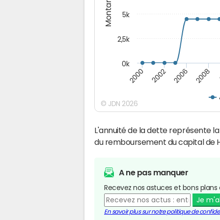
Montants (€)
5k
2,5k
0k
2008
2000
2002
2006
© JDN 2026
L'annuité de la dette représente 
du remboursement du capital de H
A ne pas manquer
Recevez nos astuces et bons plans 
Je m'
En savoir plus sur notre politique de confiden