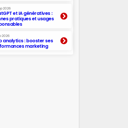
ep 2026
tGPT et IA génératives :
nes pratiques et usages
ponsables
p 2026
 analytics : booster ses
formances marketing