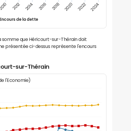
2016
2014
2012
2010
2024
2022
2020
2018
Encours de la dette
la somme que Héricourt-sur-Thérain doit
e présentée ci-dessus représente l'encours
court-sur-Thérain
 de l'Economie)