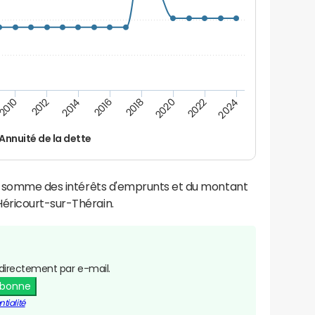
2016
2018
2010
2020
2012
2022
2014
2024
Annuité de la dette
la somme des intérêts d'emprunts et du montant
éricourt-sur-Thérain.
directement par e-mail.
abonne
tialité