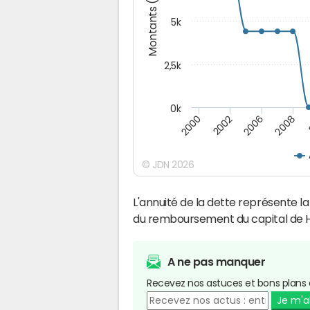
Montants (€)
5k
2,5k
0k
2000
2008
2002
2006
© JDN 2026
L'annuité de la dette représente 
du remboursement du capital de H
A ne pas manquer
Recevez nos astuces et bons plans 
Je m'