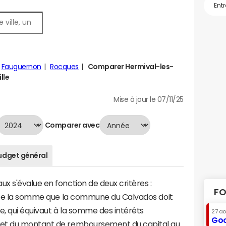
Fauguernon
Rocques
Comparer Hermival-les-
lle
Mise à jour le 07/11/25
Comparer avec
udget général
 s'évalue en fonction de deux critères :
FO
ente la somme que la commune du Calvados doit
te, qui équivaut à la somme des intérêts
27 a
Goo
 et du montant de remboursement du capital au