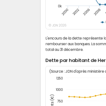
0k
2008
2006
2002
2000
© JDN 2026
L'encours de la dette représente 
rembourser aux banques. La somm
total au 31 décembre.
Dette par habitant de He
(Source : JDN d'après ministère
1250
1000
750