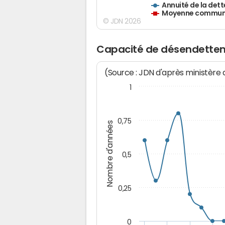
Annuité de la dett
Moyenne communes
© JDN 2026
Capacité de désendettem
(Source : JDN d'après ministère
1
0,75
Nombre d'années
0,5
0,25
0