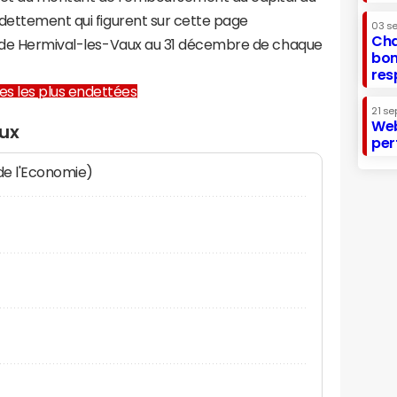
ndettement qui figurent sur cette page
03 s
Cha
e de Hermival-les-Vaux au 31 décembre de chaque
bon
res
lles les plus endettées
21 se
Web
aux
per
 de l'Economie)