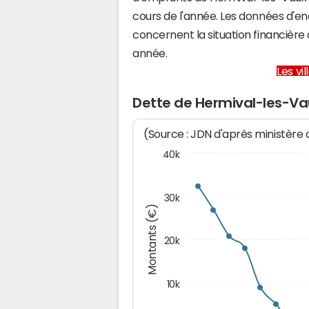
cours de l'année. Les données d'e
concernent la situation financièr
année.
Les vi
Dette de Hermival-les-V
(Source : JDN d'après ministère
40k
30k
Montants (€)
20k
10k