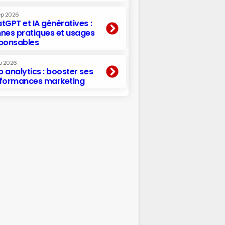
ep 2026
tGPT et IA génératives :
nes pratiques et usages
ponsables
p 2026
 analytics : booster ses
formances marketing