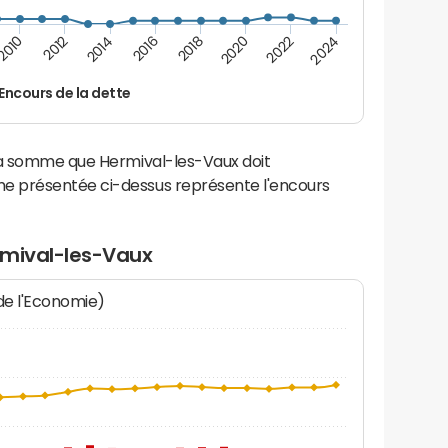
2016
2014
2012
2010
2024
2022
2020
2018
Encours de la dette
la somme que Hermival-les-Vaux doit
e présentée ci-dessus représente l'encours
rmival-les-Vaux
 de l'Economie)