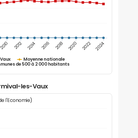
2010
2012
2014
2016
2018
2020
2022
2024
-Vaux
Moyenne nationale
unes de 500 à 2 000 habitants
ermival-les-Vaux
 de l'Economie)