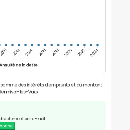
2012
2018
2024
2014
2020
2010
2016
2022
Annuité de la dette
la somme des intérêts d'emprunts et du montant
ermival-les-Vaux.
directement par e-mail.
abonne