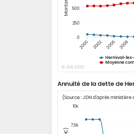
Montants (€)
500
250
0
2000
2002
2006
2008
Hermival-les
Moyenne comm
© JDN 2026
Annuité de la dette de H
(Source : JDN d'après ministère
10k
7,5k