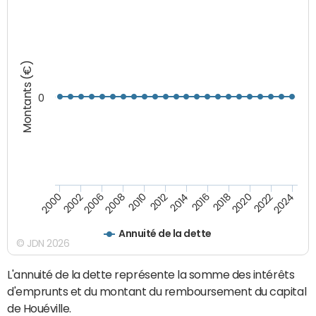
Montants (€)
0
2008
2022
2002
2018
2014
2010
2024
2006
2020
2000
2016
2012
Annuité de la dette
© JDN 2026
L'annuité de la dette représente la somme des intérêts
d'emprunts et du montant du remboursement du capital
de Houéville.