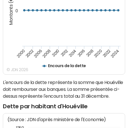
Montants (€)
0
2008
2022
2002
2018
2014
2010
2024
2006
2020
2000
2016
2012
Encours de la dette
© JDN 2026
L'encours de la dette représente la somme que Houéville
doit rembourser aux banques. La somme présentée ci-
dessus représente l'encours total au 31 décembre.
Dette par habitant d'Houéville
(Source : JDN d'après ministère de l'Economie)
1250