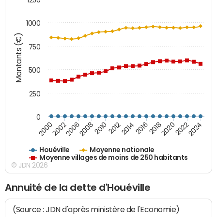
1000
Montants (€)
750
500
250
0
2018
2002
2022
2008
2012
2016
2000
2020
2006
2024
2010
2014
Houéville
Moyenne nationale
Moyenne villages de moins de 250 habitants
© JDN 2026
Annuité de la dette d'Houéville
(Source : JDN d'après ministère de l'Economie)