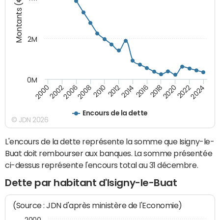
Montants (€)
2M
0M
2010
2012
2014
2016
2018
2020
2022
2024
2000
2002
2006
2008
Encours de la dette
© JDN 2026
L'encours de la dette représente la somme que Isigny-le-
Buat doit rembourser aux banques. La somme présentée
ci-dessus représente l'encours total au 31 décembre.
Dette par habitant d'Isigny-le-Buat
(Source : JDN d'après ministère de l'Economie)
2000