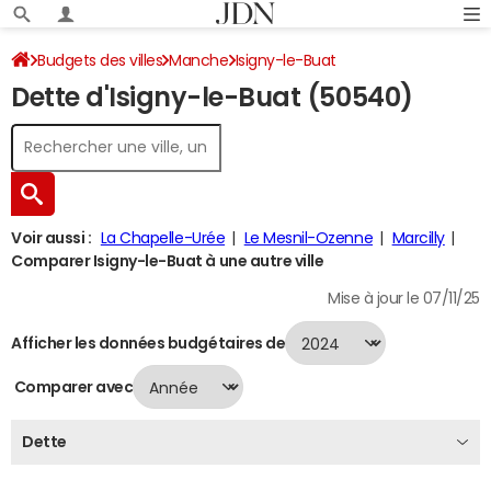
Budgets des villes
Manche
Isigny-le-Buat
Dette d'Isigny-le-Buat (50540)
Dette au 31/12/2024
Voir aussi :
La Chapelle-Urée
Le Mesnil-Ozenne
Marcilly
Comparer Isigny-le-Buat à une autre ville
Mise à jour le 07/11/25
Afficher les données budgétaires de
Comparer avec
Dette