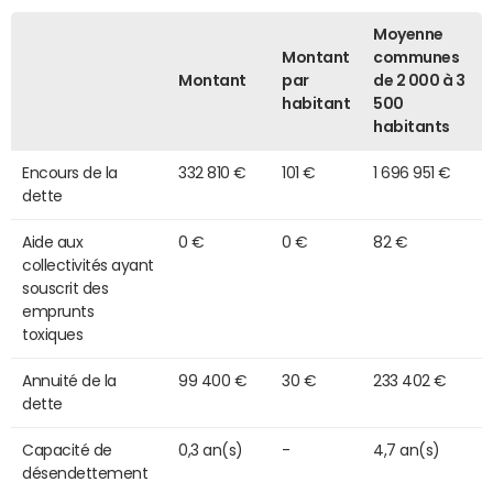
Moyenne
Montant
communes
Montant
par
de 2 000 à 3
habitant
500
habitants
Encours de la
332 810 €
101 €
1 696 951 €
dette
Aide aux
0 €
0 €
82 €
collectivités ayant
souscrit des
emprunts
toxiques
Annuité de la
99 400 €
30 €
233 402 €
dette
Capacité de
0,3 an(s)
-
4,7 an(s)
désendettement