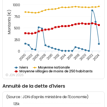
1000
Montants (€)
750
500
250
0
2018
2002
2022
2008
2012
2016
2000
2020
2006
2024
2010
2014
Iviers
Moyenne nationale
Moyenne villages de moins de 250 habitants
© JDN 2026
Annuité de la dette d'Iviers
(Source : JDN d'après ministère de l'Economie)
125k