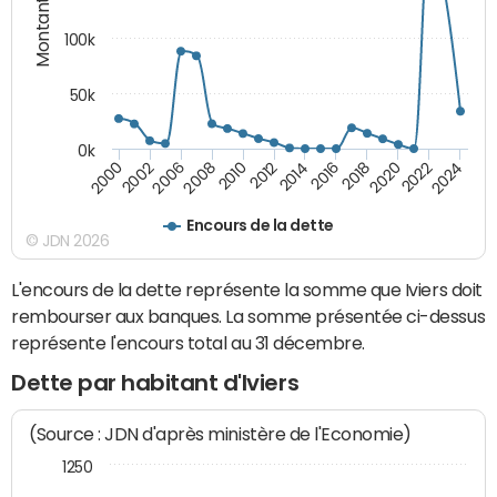
Montants (€)
100k
50k
0k
2008
2022
2002
2018
2014
2010
2024
2006
2020
2000
2016
2012
Encours de la dette
© JDN 2026
L'encours de la dette représente la somme que Iviers doit
rembourser aux banques. La somme présentée ci-dessus
représente l'encours total au 31 décembre.
Dette par habitant d'Iviers
(Source : JDN d'après ministère de l'Economie)
1250