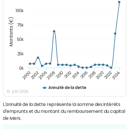
100k
Montants (€)
75k
50k
25k
0k
2024
2002
2010
2016
2022
2000
2008
2014
2020
2006
2012
2018
Annuité de la dette
© JDN 2026
L'annuité de la dette représente la somme des intérêts
d'emprunts et du montant du remboursement du capital
de Iviers.