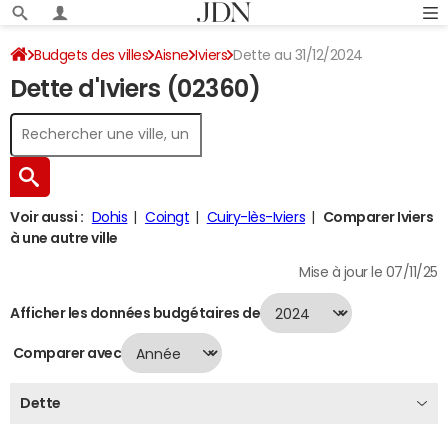
Budgets des villes
Aisne
Iviers
Dette au 31/12/2024
Dette d'Iviers (02360)
Voir aussi :
Dohis
Coingt
Cuiry-lès-Iviers
Comparer Iviers
à une autre ville
Mise à jour le 07/11/25
Afficher les données budgétaires de
Comparer avec
Dette