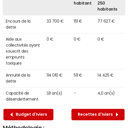
habitant
250
habitants
Encours de la
33 700 €
151 €
77 627 €
dette
Aide aux
0 €
0 €
0 €
collectivités ayant
souscrit des
emprunts
toxiques
Annuité de la
114 010 €
511 €
14 425 €
dette
Capacité de
1,8 an(s)
-
4,0 an(s)
désendettement
Budget d'Iviers
Recettes d'Iviers
Méthodologie :