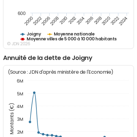
600
2018
2002
2022
2008
2012
2016
2000
2020
2006
2024
2010
2014
Joigny
Moyenne nationale
Moyenne villes de 5 000 à 10 000 habitants
© JDN 2026
Annuité de la dette de Joigny
(Source : JDN d'après ministère de l'Economie)
6M
5M
Montants (€)
4M
3M
2M