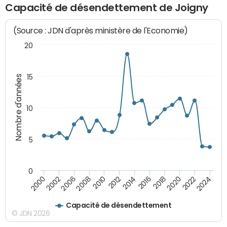
Capacité de désendettement de Joigny
(Source : JDN d'après ministère de l'Economie)
20
15
Nombre d'années
10
5
0
2000
2022
2016
2010
2002
2024
2018
2012
2006
2020
2014
2008
Capacité de désendettement
© JDN 2026