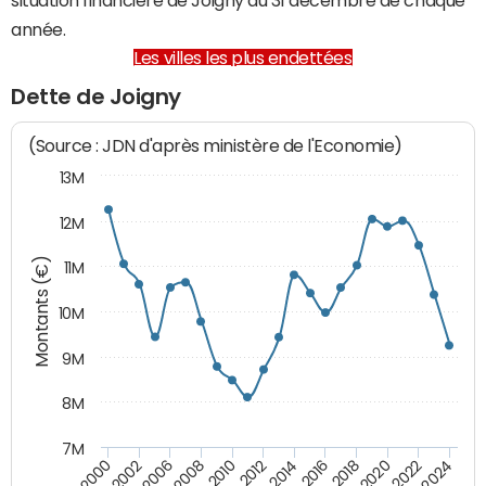
année.
Les villes les plus endettées
Dette de Joigny
(Source : JDN d'après ministère de l'Economie)
13M
12M
Montants (€)
11M
10M
9M
8M
7M
2024
2022
2020
2018
2016
2014
2012
2010
2008
2006
2002
2000