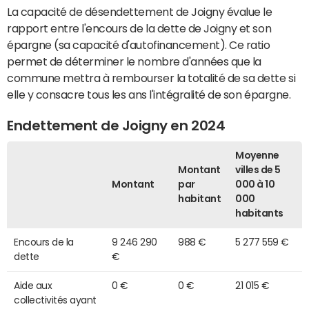
La capacité de désendettement de Joigny évalue le
rapport entre l'encours de la dette de Joigny et son
épargne (sa capacité d'autofinancement). Ce ratio
permet de déterminer le nombre d'années que la
commune mettra à rembourser la totalité de sa dette si
elle y consacre tous les ans l'intégralité de son épargne.
Endettement de Joigny en 2024
Moyenne
Montant
villes de 5
Montant
par
000 à 10
habitant
000
habitants
Encours de la
9 246 290
988 €
5 277 559 €
dette
€
Aide aux
0 €
0 €
21 015 €
collectivités ayant