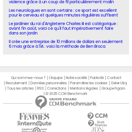
violence grâce à un coup de fil particulièrement malin
Les neurologues en sont certains : ce sport est excellent
pour le cerveau et quelques minutes régulières suffisent
Le jardinier du roi d'Angleterre Charles III est catégorique :
avant fin août, voici ce qu'il faut impérativement faire
dans son jardin
Il crée une entreprise de 10 millions de dollars en seulement
6 mois grâce à l'IA : voici la méthode de Ben Broca
Qui sommes-nous ?
L'équipe
Notre société
Publicité
Contact
Recrutement
Données personnelles
Paramétrer les cookies
Gérer Utiq
Tous les articles
RSS
Corrections
Mentions légales
Groupe Figaro
© 2025 CCM Benchmark