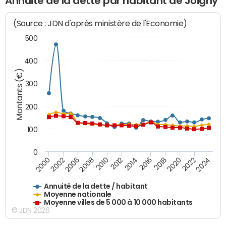
Annuité de la dette par habitant de Joigny
(Source : JDN d'après ministère de l'Economie)
500
400
Montants (€)
300
200
100
0
2014
2008
2000
2024
2018
2012
2006
2022
2016
2010
2002
2020
Annuité de la dette / habitant
Moyenne nationale
Moyenne villes de 5 000 à 10 000 habitants
© JDN 2026