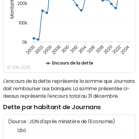
Montants (€)
200k
100k
0k
2000
2022
2016
2010
2002
2024
2018
2012
2006
2020
2014
2008
Encours de la dette
© JDN 2026
L'encours de la dette représente la somme que Journans
doit rembourser aux banques. La somme présentée ci-
dessus représente l'encours total au 31 décembre.
Dette par habitant de Journans
(Source : JDN d'après ministère de l'Economie)
1250