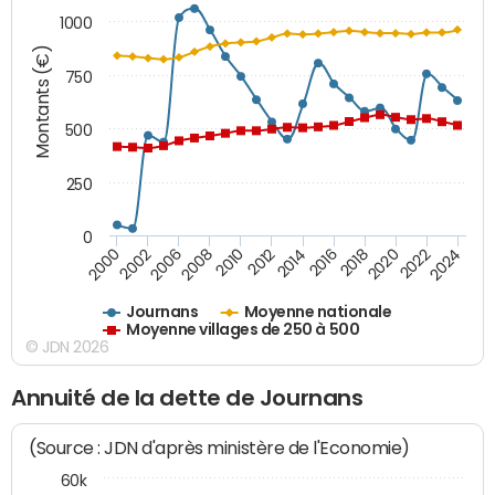
1000
Montants (€)
750
500
250
0
2018
2002
2022
2008
2012
2016
2000
2020
2006
2024
2010
2014
Journans
Moyenne nationale
Moyenne villages de 250 à 500
© JDN 2026
Annuité de la dette de Journans
(Source : JDN d'après ministère de l'Economie)
60k