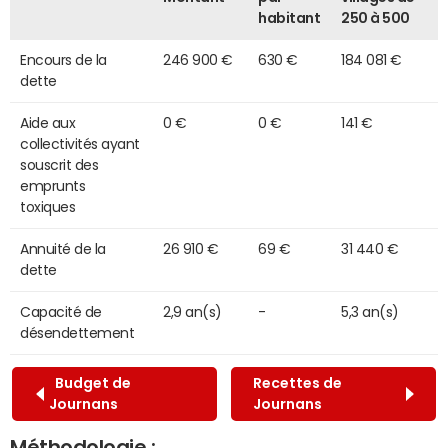
habitant
250 à 500
Encours de la
246 900 €
630 €
184 081 €
dette
Aide aux
0 €
0 €
141 €
collectivités ayant
souscrit des
emprunts
toxiques
Annuité de la
26 910 €
69 €
31 440 €
dette
Capacité de
2,9 an(s)
-
5,3 an(s)
désendettement
Budget de
Recettes de
Journans
Journans
Méthodologie :