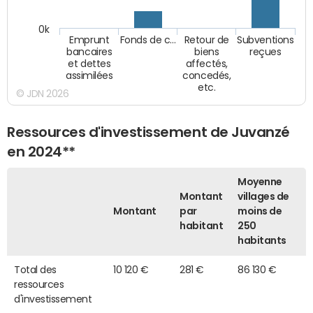
0k
Emprunt
Fonds de c…
Retour de
Subventions
bancaires
biens
reçues
et dettes
affectés,
assimilées
concedés,
etc.
© JDN 2026
Ressources d'investissement de Juvanzé
en 2024**
Moyenne
Montant
villages de
Montant
par
moins de
habitant
250
habitants
Total des
10 120 €
281 €
86 130 €
ressources
d'investissement