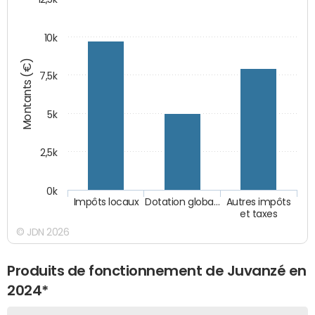
10k
Montants (€)
7,5k
5k
2,5k
0k
Impôts locaux
Dotation globa…
Autres impôts
et taxes
© JDN 2026
Produits de fonctionnement de Juvanzé en
2024*