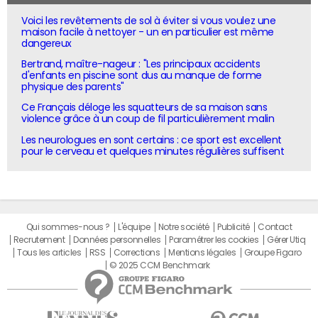
Voici les revêtements de sol à éviter si vous voulez une
maison facile à nettoyer - un en particulier est même
dangereux
Bertrand, maître-nageur : "Les principaux accidents
d'enfants en piscine sont dus au manque de forme
physique des parents"
Ce Français déloge les squatteurs de sa maison sans
violence grâce à un coup de fil particulièrement malin
Les neurologues en sont certains : ce sport est excellent
pour le cerveau et quelques minutes régulières suffisent
Qui sommes-nous ?
L'équipe
Notre société
Publicité
Contact
Recrutement
Données personnelles
Paramétrer les cookies
Gérer Utiq
Tous les articles
RSS
Corrections
Mentions légales
Groupe Figaro
© 2025 CCM Benchmark