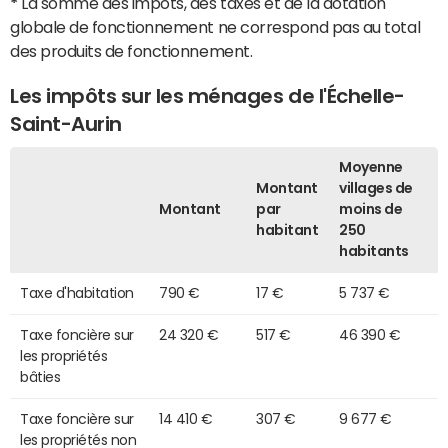
*
La somme des impôts, des taxes et de la dotation
globale de fonctionnement ne correspond pas au total
des produits de fonctionnement.
Les impôts sur les ménages de l'Échelle-
Saint-Aurin
Moyenne
Montant
villages de
Montant
par
moins de
habitant
250
habitants
Taxe d'habitation
790 €
17 €
5 737 €
Taxe foncière sur
24 320 €
517 €
46 390 €
les propriétés
bâties
Taxe foncière sur
14 410 €
307 €
9 677 €
les propriétés non