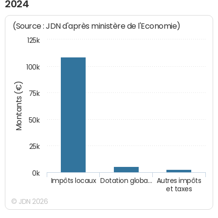
2024
(Source : JDN d'après ministère de l'Economie)
125k
100k
Montants (€)
75k
50k
25k
0k
Impôts locaux
Dotation globa…
Autres impôts
et taxes
© JDN 2026