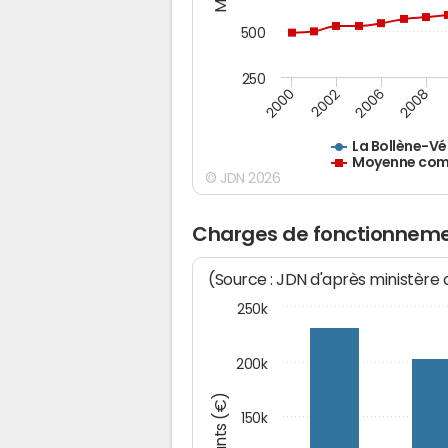
500
250
2000
2002
2006
2008
La Bollène-Vé
Moyenne comm
© JDN 2026
Charges de fonctionnemen
(Source : JDN d'après ministère
250k
200k
Montants (€)
150k