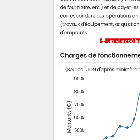
de fourniture, etc.) et de payer les
correspondent aux opérations en 
(travaux d'équipement, acquisiti
d'emprunts.
Les villes où 
Charges de fonctionneme
(Source : JDN d'après ministère
900k
800k
Montants (€)
700k
600k
500k