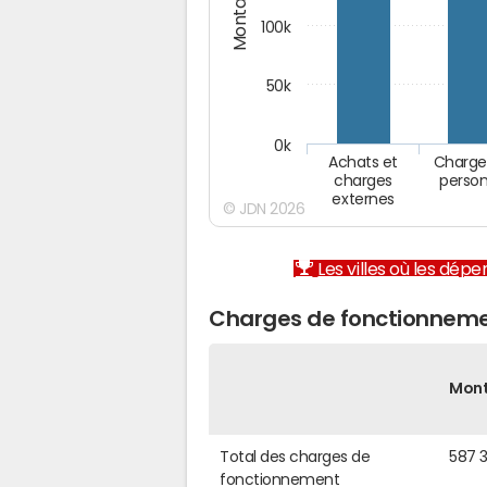
100k
50k
0k
Achats et
Charge
charges
person
externes
© JDN 2026
Les villes où les dép
Charges de fonctionnemen
Mon
Total des charges de
587 
fonctionnement