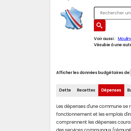
Voir aussi :
Moulin
Vésubie à une autre
Afficher les données budgétaires de
Dette
Recettes
Dépenses
B
Les dépenses d'une commune se rép
fonctionnement et les emplois d'
comprennent les dépenses couran
des services communaux (rémunéra