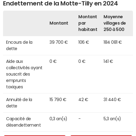
Endettement de la Motte-Tilly en 2024
Montant
Moyenne
Montant
par
villages de
habitant
250 à 500
Encours de la
39 700 €
106 €
184 081 €
dette
Aide aux
0 €
0 €
141 €
collectivités ayant
souscrit des
emprunts
toxiques
Annuité de la
15 790 €
42 €
31 440 €
dette
Capacité de
0,3 an(s)
-
5,3 an(s)
désendettement