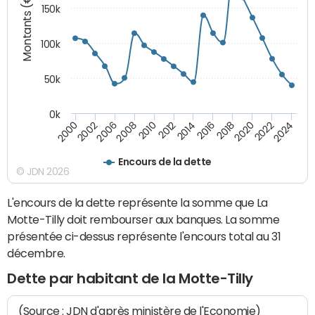
Montants (€)
150k
100k
50k
0k
2008
2022
2002
2018
2014
2010
2024
2006
2020
2000
2016
2012
Encours de la dette
© JDN 2026
L'encours de la dette représente la somme que La
Motte-Tilly doit rembourser aux banques. La somme
présentée ci-dessus représente l'encours total au 31
décembre.
Dette par habitant de la Motte-Tilly
(Source : JDN d'après ministère de l'Economie)