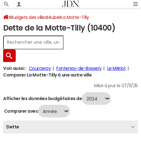
Budgets des villes
Aube
La Motte-Tilly
Dette de la Motte-Tilly (10400)
Dette au 31/12/2024
Voir aussi :
Courceroy
Fontenay-de-Bossery
Le Mériot
Comparer La Motte-Tilly à une autre ville
Mise à jour le 07/11/25
Afficher les données budgétaires de
Comparer avec
Dette