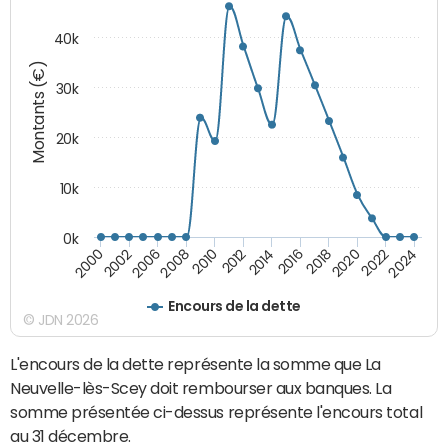
40k
Montants (€)
30k
20k
10k
0k
2020
2010
2016
2006
2022
2012
2000
2018
2008
2024
2014
2002
Encours de la dette
© JDN 2026
L'encours de la dette représente la somme que La
Neuvelle-lès-Scey doit rembourser aux banques. La
somme présentée ci-dessus représente l'encours total
au 31 décembre.