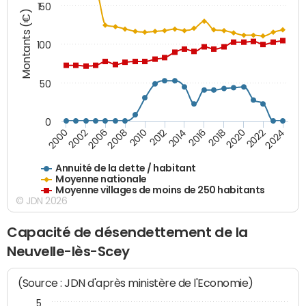
150
Montants (€)
100
50
0
2014
2008
2000
2024
2018
2012
2006
2022
2016
2010
2002
2020
Annuité de la dette / habitant
Moyenne nationale
Moyenne villages de moins de 250 habitants
© JDN 2026
Capacité de désendettement de la
Neuvelle-lès-Scey
(Source : JDN d'après ministère de l'Economie)
5