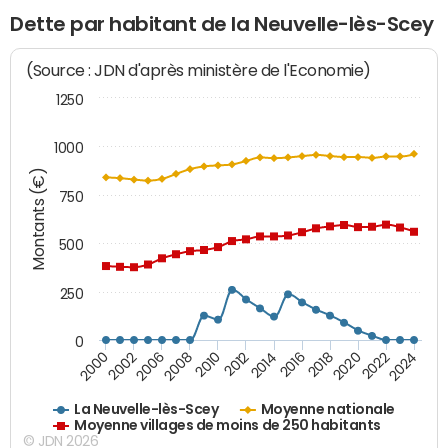
Dette par habitant de la Neuvelle-lès-Scey
(Source : JDN d'après ministère de l'Economie)
1250
1000
Montants (€)
750
500
250
0
2018
2002
2022
2008
2012
2016
2000
2020
2006
2024
2010
2014
La Neuvelle-lès-Scey
Moyenne nationale
Moyenne villages de moins de 250 habitants
© JDN 2026