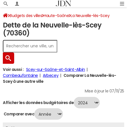
Budgets des villes
Haute-Saône
La Neuvelle-lès-Scey
Dette de la Neuvelle-lès-Scey
Dette au 31/12/2024
(70360)
Voir aussi :
Scey-sur-Saône-et-Saint-Albin
Combeaufontaine
Arbecey
Comparer La Neuvelle-lès-
Scey à une autre ville
Mise à jour le 07/11/25
Afficher les données budgétaires de
Comparer avec