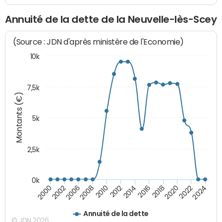
Annuité de la dette de la Neuvelle-lès-Scey
(Source : JDN d'après ministère de l'Economie)
10k
7,5k
Montants (€)
5k
2,5k
0k
2014
2000
2024
2012
2022
2010
2020
2008
2018
2006
2016
2002
Annuité de la dette
© JDN 2026