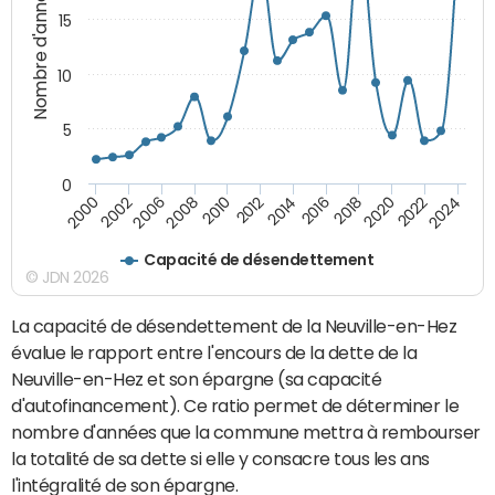
Nombre d'années
15
10
5
0
2000
2022
2016
2010
2002
2024
2018
2012
2006
2020
2014
2008
Capacité de désendettement
© JDN 2026
La capacité de désendettement de la Neuville-en-Hez
évalue le rapport entre l'encours de la dette de la
Neuville-en-Hez et son épargne (sa capacité
d'autofinancement). Ce ratio permet de déterminer le
nombre d'années que la commune mettra à rembourser
la totalité de sa dette si elle y consacre tous les ans
l'intégralité de son épargne.