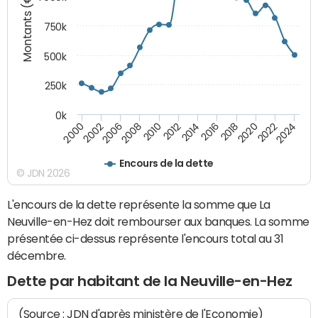
Montants (€)
750k
500k
250k
0k
2016
2014
2012
2010
2008
2006
2002
2000
2024
2022
2020
2018
Encours de la dette
© JDN 2026
L'encours de la dette représente la somme que La
Neuville-en-Hez doit rembourser aux banques. La somme
présentée ci-dessus représente l'encours total au 31
décembre.
Dette par habitant de la Neuville-en-Hez
(Source : JDN d'après ministère de l'Economie)