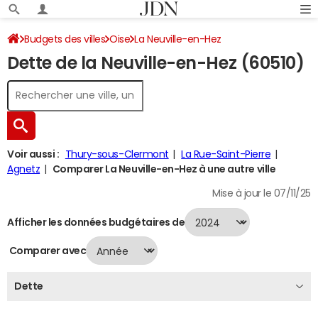
Budgets des villes
Oise
La Neuville-en-Hez
Dette de la Neuville-en-Hez (60510)
Dette au 31/12/2024
Voir aussi :
Thury-sous-Clermont
La Rue-Saint-Pierre
Agnetz
Comparer La Neuville-en-Hez à une autre ville
Mise à jour le 07/11/25
Afficher les données budgétaires de
Comparer avec
Dette