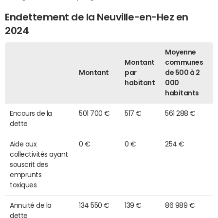
Endettement de la Neuville-en-Hez en
2024
Moyenne
Montant
communes
Montant
par
de 500 à 2
habitant
000
habitants
Encours de la
501 700 €
517 €
561 288 €
dette
Aide aux
0 €
0 €
254 €
collectivités ayant
souscrit des
emprunts
toxiques
Annuité de la
134 550 €
139 €
86 989 €
dette