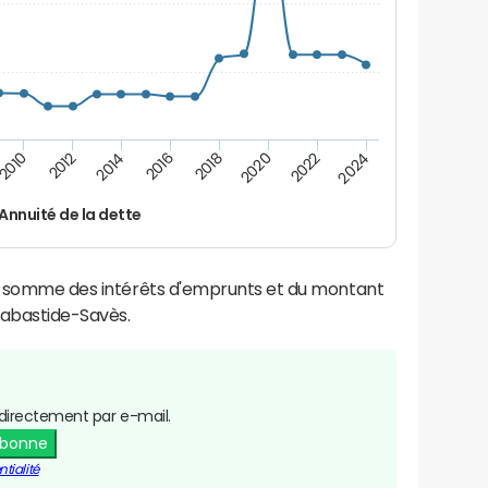
2016
2018
2010
2020
2012
2022
2014
2024
Annuité de la dette
la somme des intérêts d'emprunts et du montant
abastide-Savès.
directement par e-mail.
abonne
tialité