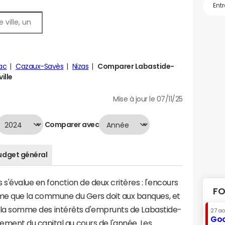
ac
Cazaux-Savès
Nizas
Comparer Labastide-
ille
Mise à jour le 07/11/25
Comparer avec
udget général
'évalue en fonction de deux critères : l'encours
FO
mme que la commune du Gers doit aux banques, et
t à la somme des intérêts d'emprunts de Labastide-
27 a
Goo
ent du capital au cours de l'année. Les