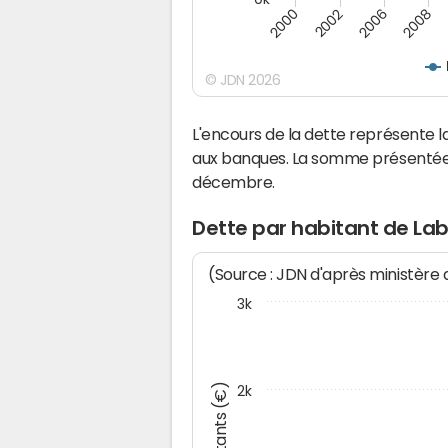
2000
2008
2006
2002
© JDN 2026
L'encours de la dette représente
aux banques. La somme présentée c
décembre.
Dette par habitant de La
(Source : JDN d'après ministère
3k
Montants (€)
2k