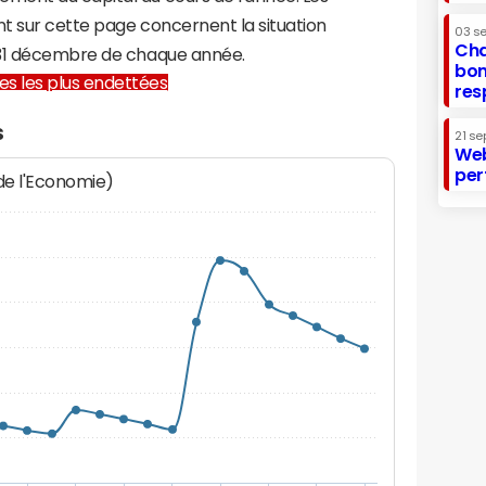
t sur cette page concernent la situation
03 s
Cha
 31 décembre de chaque année.
bon
lles les plus endettées
res
s
21 se
Web
per
 de l'Economie)