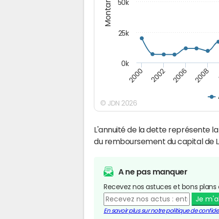
Montants (€)
50k
25k
0k
2008
2000
2002
2006
© JDN 2026
L'annuité de la dette représente 
du remboursement du capital de L
A ne pas manquer
Recevez nos astuces et bons plans 
Je m'
En savoir plus sur notre politique de confiden