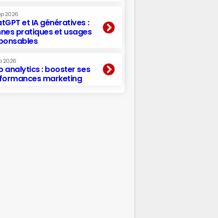
ep 2026
tGPT et IA génératives :
nes pratiques et usages
ponsables
p 2026
 analytics : booster ses
formances marketing