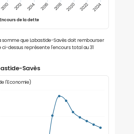
2014
2024
2012
2022
2010
2020
2018
2016
Encours de la dette
 la somme que Labastide-Savès doit rembourser
i-dessus représente l'encours total au 31
bastide-Savès
 de l'Economie)