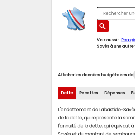
Voir aussi :
Pompi
Savès à une autre v
Afficher les données budgétaires de
Dette
Recettes
Dépenses
B
L'endettement de Labastide-Savès s
de la dette, qui représente la so
l'annuité de la dette, qui équivau
Savès et du montant de remboursem