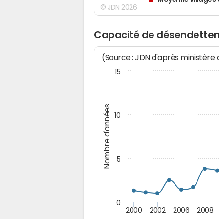
Moyenne villages 
© JDN 2026
Capacité de désendette
(Source : JDN d'après ministère
15
Nombre d'années
10
5
0
2000
2002
2006
2008