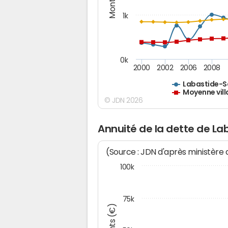
1k
0k
2000
2002
2006
2008
Labastide-S
Moyenne vill
© JDN 2026
Annuité de la dette de L
(Source : JDN d'après ministère
100k
75k