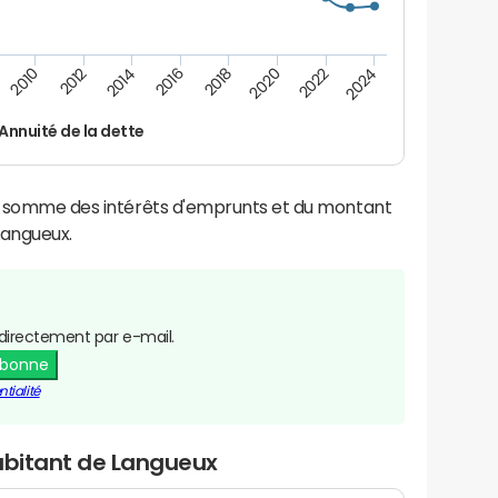
2012
2024
2014
2016
2018
2020
2010
2022
Annuité de la dette
la somme des intérêts d'emprunts et du montant
Langueux.
directement par e-mail.
abonne
tialité
habitant de Langueux