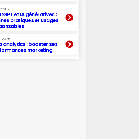
ep 2026
tGPT et IA génératives :
nes pratiques et usages
ponsables
p 2026
 analytics : booster ses
formances marketing