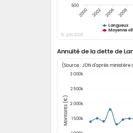
500
2000
2002
2006
2008
Langueux
Moyenne vil
© JDN 2026
Annuité de la dette de L
(Source : JDN d'après ministère
3 000k
2 500k
Montants (€)
2 000k
1 500k