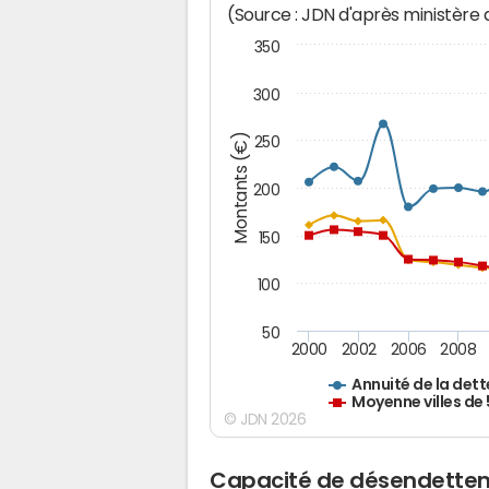
(Source : JDN d'après ministère
350
300
Montants (€)
250
200
150
100
50
2000
2002
2006
2008
Annuité de la dett
Moyenne villes de
© JDN 2026
Capacité de désendette