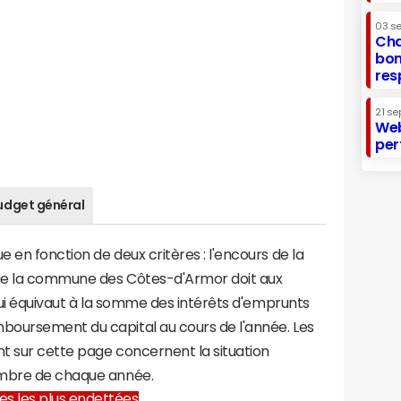
03 s
Cha
bon
res
21 se
Web
per
udget général
 en fonction de deux critères : l'encours de la
ue la commune des Côtes-d'Armor doit aux
 qui équivaut à la somme des intérêts d'emprunts
boursement du capital au cours de l'année. Les
t sur cette page concernent la situation
embre de chaque année.
lles les plus endettées