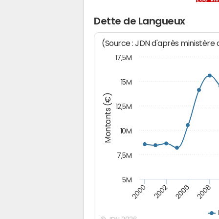
Dette de Langueux
(Source : JDN d'après ministère
17,5M
15M
Montants (€)
12,5M
10M
7,5M
5M
2000
2008
2006
2002