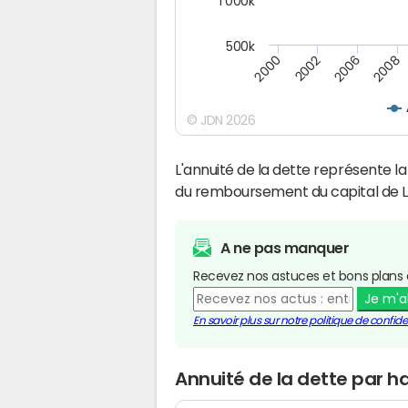
1 000k
500k
2000
2002
2006
2008
© JDN 2026
L'annuité de la dette représente 
du remboursement du capital de 
A ne pas manquer
Recevez nos astuces et bons plans 
Je m'
En savoir plus sur notre politique de confiden
Annuité de la dette par 