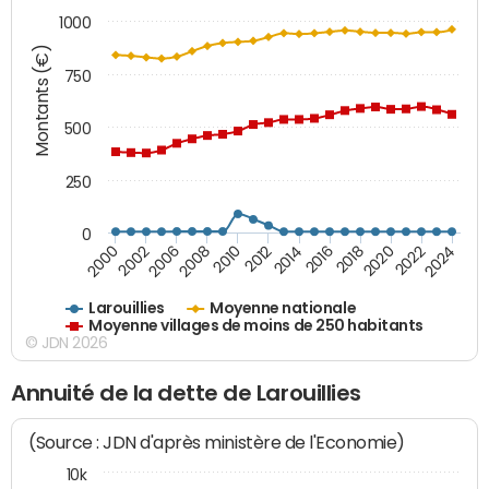
1000
Montants (€)
750
500
250
0
2018
2002
2022
2008
2012
2016
2000
2020
2006
2024
2010
2014
Larouillies
Moyenne nationale
Moyenne villages de moins de 250 habitants
© JDN 2026
Annuité de la dette de Larouillies
(Source : JDN d'après ministère de l'Economie)
10k