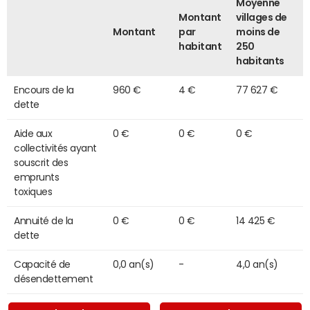
Moyenne
Montant
villages de
Montant
par
moins de
habitant
250
habitants
Encours de la
960 €
4 €
77 627 €
dette
Aide aux
0 €
0 €
0 €
collectivités ayant
souscrit des
emprunts
toxiques
Annuité de la
0 €
0 €
14 425 €
dette
Capacité de
0,0 an(s)
-
4,0 an(s)
désendettement