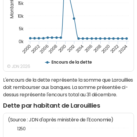
Montants (€)
15k
10k
5k
0k
2020
2024
2000
2006
2010
2014
2018
2022
2002
2008
2012
2016
Encours de la dette
© JDN 2026
L'encours de la dette représente la somme que Larouillies
doit rembourser aux banques. La somme présentée ci-
dessus représente l'encours total au 31 décembre.
Dette par habitant de Larouillies
(Source : JDN d'après ministère de l'Economie)
1250