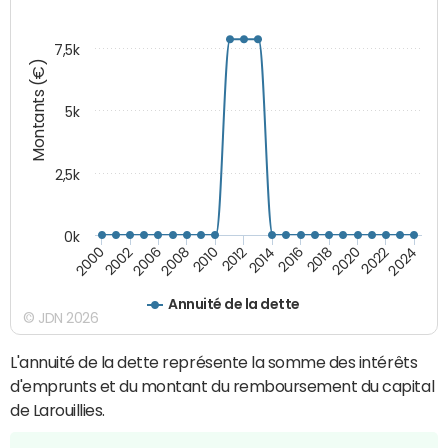
7,5k
Montants (€)
5k
2,5k
0k
2014
2000
2024
2012
2022
2010
2020
2008
2018
2006
2016
2002
Annuité de la dette
© JDN 2026
L'annuité de la dette représente la somme des intérêts
d'emprunts et du montant du remboursement du capital
de Larouillies.