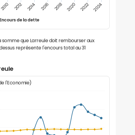
2014
2024
2012
2022
2010
2020
2018
2016
Encours de la dette
la somme que Larreule doit rembourser aux
ssus représente l'encours total au 31
reule
 de l'Economie)