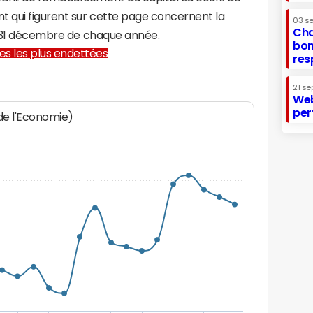
t qui figurent sur cette page concernent la
03 s
Cha
au 31 décembre de chaque année.
bon
lles les plus endettées
res
21 se
Web
per
 de l'Economie)