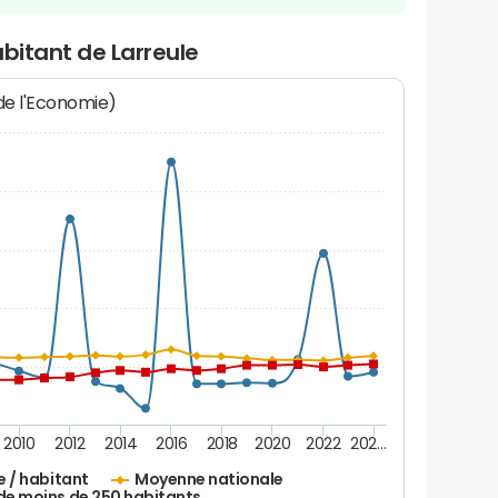
abitant de Larreule
 de l'Economie)
2010
2012
2014
2016
2018
2020
2022
202…
e / habitant
Moyenne nationale