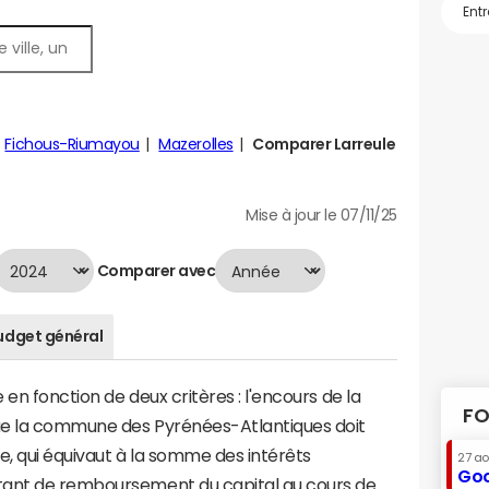
Fichous-Riumayou
Mazerolles
Comparer Larreule
Mise à jour le 07/11/25
Comparer avec
udget général
en fonction de deux critères : l'encours de la
FO
ue la commune des Pyrénées-Atlantiques doit
te, qui équivaut à la somme des intérêts
27 a
Goo
tant de remboursement du capital au cours de