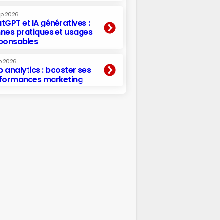
ep 2026
tGPT et IA génératives :
nes pratiques et usages
ponsables
p 2026
 analytics : booster ses
formances marketing