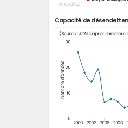
Moyenne villages 
© JDN 2026
Capacité de désendettem
(Source : JDN d'après ministère
30
Nombre d'années
20
10
0
2000
2002
2006
2008