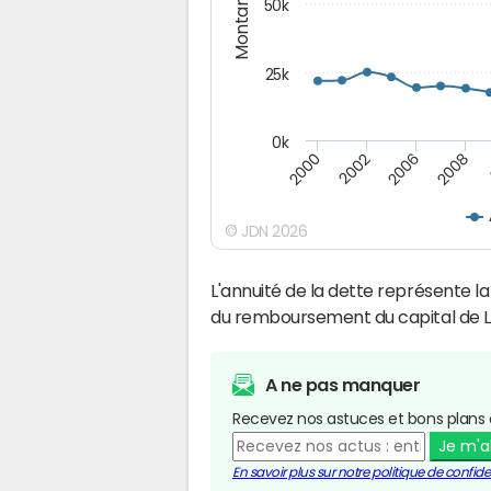
Montants (€)
50k
25k
0k
2008
2000
2002
2006
© JDN 2026
L'annuité de la dette représente 
du remboursement du capital de L
A ne pas manquer
Recevez nos astuces et bons plans 
Je m'
En savoir plus sur notre politique de confiden