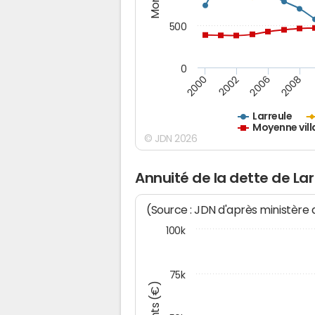
500
0
2000
2002
2006
2008
Larreule
Moyenne vill
© JDN 2026
Annuité de la dette de Lar
(Source : JDN d'après ministère
100k
75k