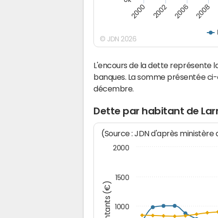
2000
2008
2006
2002
© JDN 2026
L'encours de la dette représente 
banques. La somme présentée ci-de
décembre.
Dette par habitant de Lar
(Source : JDN d'après ministère
2000
1500
Montants (€)
1000