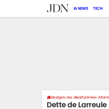
IA NEWS
TECH
Budgets des villes
Pyrénées-Atlant
Dette de Larreule