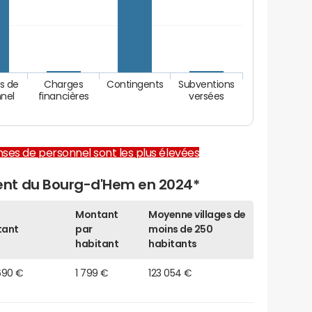
s de
Charges
Contingents
Subventions
nel
financières
versées
enses de personnel sont les plus élevées
nt du Bourg-d'Hem en 2024*
Montant
Moyenne villages de
tant
par
moins de 250
habitant
habitants
690 €
1 799 €
123 054 €