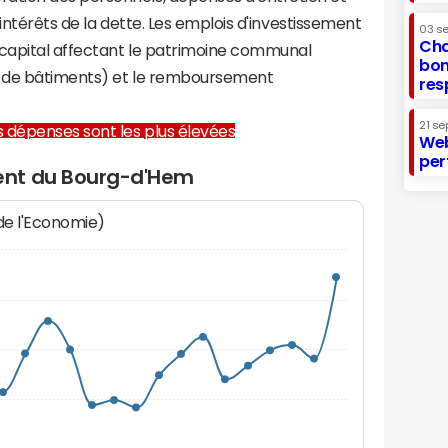
 intérêts de la dette. Les emplois d'investissement
03 s
Cha
capital affectant le patrimoine communal
bon
on de bâtiments) et le remboursement
res
21 se
les dépenses sont les plus élevées
Web
per
ent du Bourg-d'Hem
 de l'Economie)