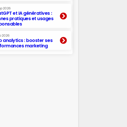
ep 2026
tGPT et IA génératives :
nes pratiques et usages
ponsables
p 2026
 analytics : booster ses
formances marketing