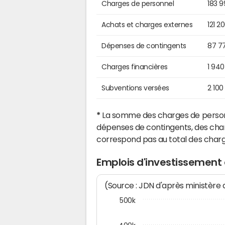
Charges de personnel
183 
Achats et charges externes
121 2
Dépenses de contingents
87 7
Charges financières
1 940
Subventions versées
2 100
*
La somme des charges de personn
dépenses de contingents, des char
correspond pas au total des char
Emplois d'investissemen
(Source : JDN d'après ministère
500k