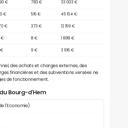
990 €
783 €
33 003 €
00 €
516 €
45 104 €
70 €
373 €
12 159 €
 €
8 €
1 888 €
 €
9 €
3 916 €
el, des achats et charges externes, des
ges financières et des subventions versées ne
ges de fonctionnement.
t du Bourg-d'Hem
 de l'Economie)