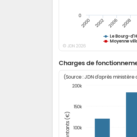
0
2000
2002
2006
2008
Le Bourg-d'
Moyenne vill
© JDN 2026
Charges de fonctionneme
(Source : JDN d'après ministère
200k
150k
Montants (€)
100k