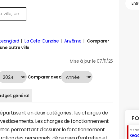
sanglard
La Celle-Dunoise
Anzême
Comparer
ne autre ville
Mise à jour le 07/11/25
Comparer avec
udget général
artissent en deux catégories : les charges de
FO
investissements. Les charges de fonctionnement
tes permettant d'assurer le fonctionnement
27 a
Goo
tion des personnels, dépenses d'entretien et