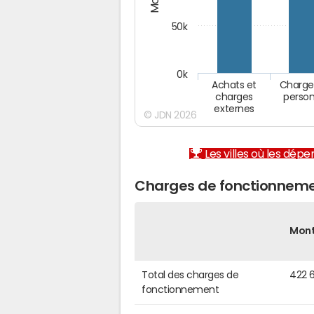
50k
0k
Achats et
Charge
charges
person
externes
© JDN 2026
Les villes où les dép
Charges de fonctionneme
Mon
Total des charges de
422 
fonctionnement