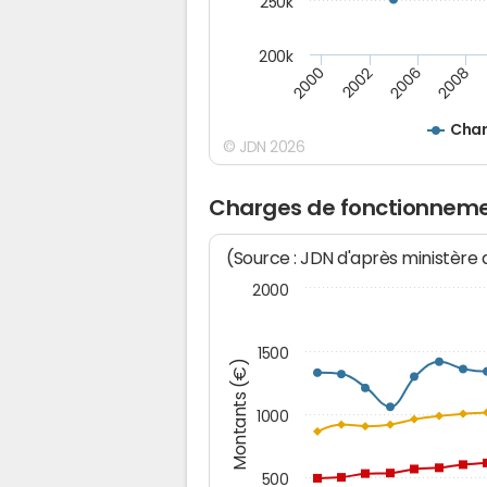
250k
200k
2000
2008
2006
2002
Char
© JDN 2026
Charges de fonctionneme
(Source : JDN d'après ministère
2000
1500
Montants (€)
1000
500