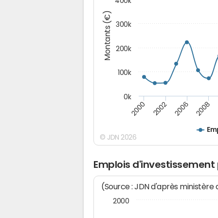
400k
Montants (€)
300k
200k
100k
0k
2000
2008
2006
2002
Emp
© JDN 2026
Emplois d'investissement
(Source : JDN d'après ministère
2000