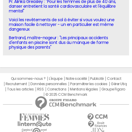
Pr. Alinka Greasley : "Pour les femmes de plus de 40 ans,
danser entretient la santé cardiovasculaire et l'équilibre
mental"
Voici les revêtements de sol à éviter si vous voulez une
maison facile à nettoyer - un en particulier est même
dangereux
Bertrand, maître-nageur : "Les principaux accidents
d'enfants en piscine sont dus au manque de forme
physique des parents"
Qui sommes-nous ?
L'équipe
Notre société
Publicité
Contact
Recrutement
Données personnelles
Paramétrer les cookies
Gérer Utiq
Tous les articles
RSS
Corrections
Mentions légales
Groupe Figaro
© 2025 CCM Benchmark