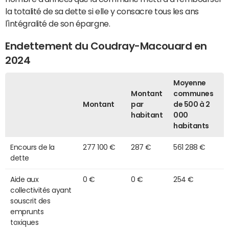
la totalité de sa dette si elle y consacre tous les ans
l'intégralité de son épargne.
Endettement du Coudray-Macouard en
2024
Moyenne
Montant
communes
Montant
par
de 500 à 2
habitant
000
habitants
Encours de la
277 100 €
287 €
561 288 €
dette
Aide aux
0 €
0 €
254 €
collectivités ayant
souscrit des
emprunts
toxiques