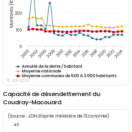
Montants (€)
200
100
0
2014
2008
2000
2024
2018
2012
2006
2022
2016
2010
2002
2020
Annuité de la dette / habitant
Moyenne nationale
Moyenne communes de 500 à 2 000 habitants
© JDN 2026
Capacité de désendettement du
Coudray-Macouard
(Source : JDN d'après ministère de l'Economie)
40