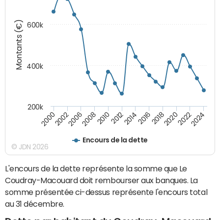
Montants (€)
600k
400k
200k
2000
2022
2016
2010
2002
2024
2018
2012
2006
2020
2014
2008
Encours de la dette
© JDN 2026
L'encours de la dette représente la somme que Le
Coudray-Macouard doit rembourser aux banques. La
somme présentée ci-dessus représente l'encours total
au 31 décembre.