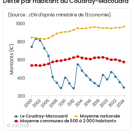
Dette par habitant du Coudray-Macouard
(Source : JDN d'après ministère de l'Economie)
1000
800
Montants (€)
600
400
200
2018
2002
2022
2008
2012
2016
2000
2020
2006
2024
2010
2014
Le Coudray-Macouard
Moyenne nationale
Moyenne communes de 500 à 2 000 habitants
© JDN 2026