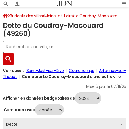
Budgets des villes
Maine-et-Loire
Le Coudray-Macouard
Dette du Coudray-Macouard
Dette au 31/12/2024
(49260)
Voir aussi :
Saint-Just-sur-Dive
Courchamps
Artannes-sur-
Thouet
Comparer Le Coudray-Macouard à une autre ville
Mise à jour le 07/11/25
Afficher les données budgétaires de
Comparer avec
Dette