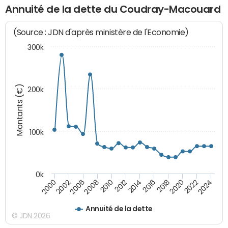
Annuité de la dette du Coudray-Macouard
(Source : JDN d'après ministère de l'Economie)
300k
Montants (€)
200k
100k
0k
2008
2022
2002
2018
2014
2010
2024
2006
2020
2000
2016
2012
Annuité de la dette
© JDN 2026