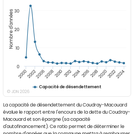
30
Nombre d'années
20
10
0
2000
2022
2016
2010
2002
2024
2018
2012
2006
2020
2014
2008
Capacité de désendettement
© JDN 2026
La capacité de désendettement du Coudray-Macouard
évalue le rapport entre l'encours de la dette du Coudray-
Macouard et son épargne (sa capacité
d'autofinancement). Ce ratio permet de déterminer le
nombre d'années que la commune mettra à rembourser