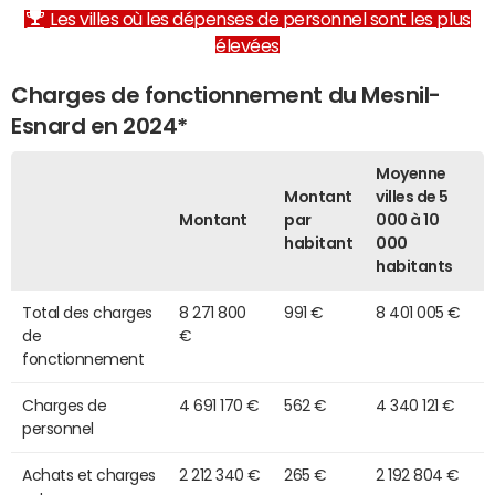
Les villes où les dépenses de personnel sont les plus
élevées
Charges de fonctionnement du Mesnil-
Esnard en 2024*
Moyenne
Montant
villes de 5
Montant
par
000 à 10
habitant
000
habitants
Total des charges
8 271 800
991 €
8 401 005 €
de
€
fonctionnement
Charges de
4 691 170 €
562 €
4 340 121 €
personnel
Achats et charges
2 212 340 €
265 €
2 192 804 €