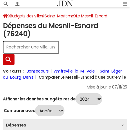
Budgets des villes
Seine-Maritime
Le Mesnil-Esnard
Dépenses du Mesnil-Esnard
Dépenses 2024
(76240)
Voir aussi :
Bonsecours
Amfreville-la-Mi-Voie
Saint-Léger-
du-Bourg-Denis
Comparer Le Mesnil-Esnard à une autre ville
Mise à jour le 07/11/25
Afficher les données budgétaires de
Comparer avec
Dépenses