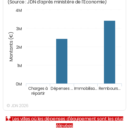
(Source : JDN d'après ministère de l'Economie)
4M
3M
Montants (€)
2M
1M
0M
Charges à
Dépenses …
Immobilisa…
Rembours…
répartir
© JDN 2026
Les villes où les dépenses d'équipement sont les plus
élevées