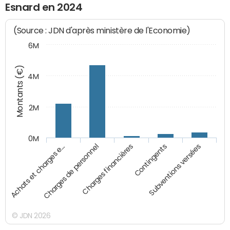
Esnard en 2024
(Source : JDN d'après ministère de l'Economie)
6M
Montants (€)
4M
2M
0M
Charges financières
Charges de personnel
Achats et charges e…
Subventions versées
Contingents
© JDN 2026