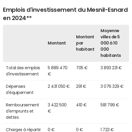
Emplois d'investissement du Mesnil-Esnard
en 2024**
Moyenne
Montant
villes de 5
Montant
par
000 à 10
habitant
000
habitants
Total des emplois
5 889 470
705 €
3 893 231 €
d'investissement
€
Dépenses
2 431 050 €
291 €
3 076 329 €
d'équipement
Remboursement
3 422 500
410 €
581 799 €
d'emprunts et
€
dettes
Charges à répartir
0 €
0 €
1 723 €