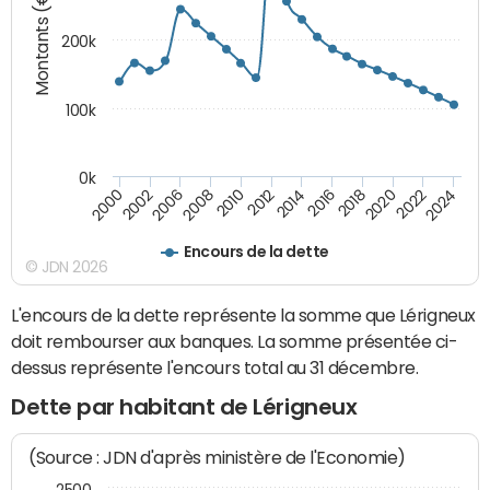
Montants (€)
200k
100k
0k
2000
2022
2016
2010
2002
2024
2018
2012
2006
2020
2014
2008
Encours de la dette
© JDN 2026
L'encours de la dette représente la somme que Lérigneux
doit rembourser aux banques. La somme présentée ci-
dessus représente l'encours total au 31 décembre.
Dette par habitant de Lérigneux
(Source : JDN d'après ministère de l'Economie)
2500