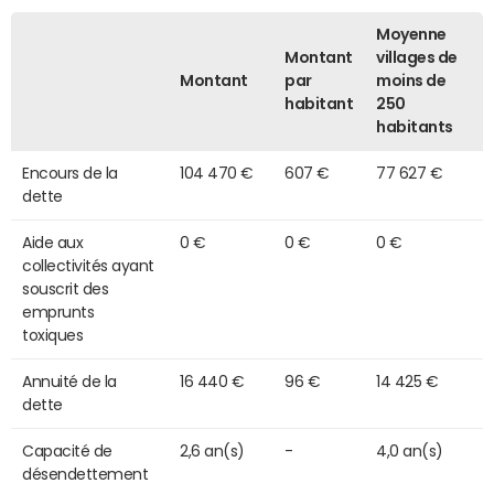
Moyenne
Montant
villages de
Montant
par
moins de
habitant
250
habitants
Encours de la
104 470 €
607 €
77 627 €
dette
Aide aux
0 €
0 €
0 €
collectivités ayant
souscrit des
emprunts
toxiques
Annuité de la
16 440 €
96 €
14 425 €
dette
Capacité de
2,6 an(s)
-
4,0 an(s)
désendettement