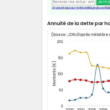
Je m'
En savoir plus sur notre politique de confiden
Annuité de la dette par 
(Source : JDN d'après ministère
200
150
Montants (€)
100
50
0
2000
2002
2006
2008