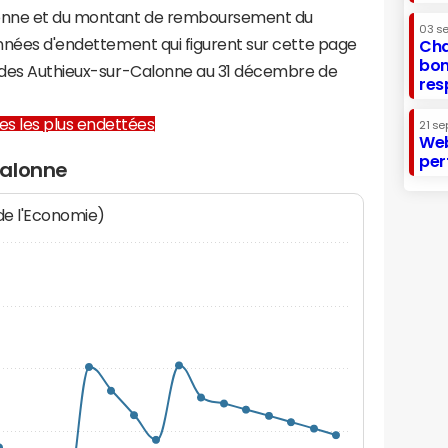
onne et du montant de remboursement du
03 s
onnées d'endettement qui figurent sur cette page
Cha
bon
e des Authieux-sur-Calonne au 31 décembre de
res
lles les plus endettées
21 se
Web
per
Calonne
 de l'Economie)