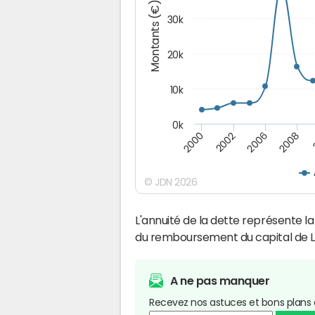
Montants (€)
30k
20k
10k
0k
2008
2006
2002
2000
© JDN 2026
L'annuité de la dette représente 
du remboursement du capital de L
A ne pas manquer
Recevez nos astuces et bons plans 