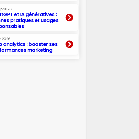
ep 2026
tGPT et IA génératives :
nes pratiques et usages
ponsables
p 2026
 analytics : booster ses
formances marketing