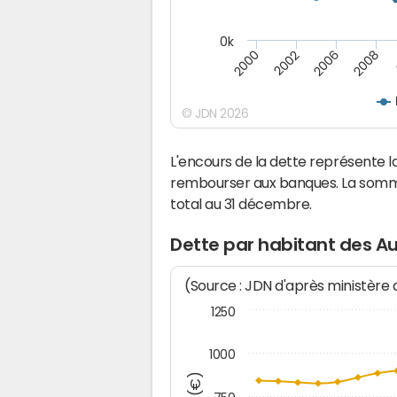
0k
2008
2000
2002
2006
© JDN 2026
L'encours de la dette représente 
rembourser aux banques. La somm
total au 31 décembre.
Dette par habitant des A
(Source : JDN d'après ministère
1250
1000