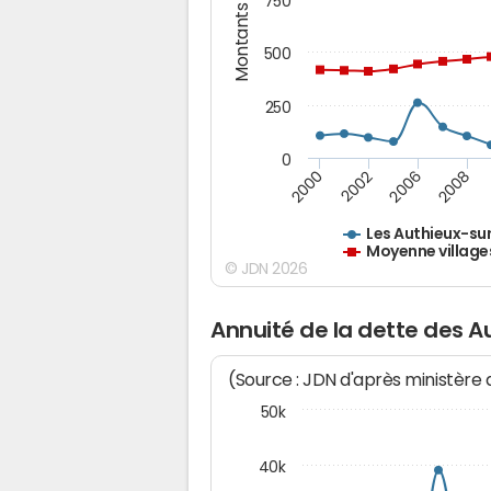
Montants (€)
750
500
250
0
2000
2002
2006
2008
Les Authieux-su
Moyenne village
© JDN 2026
Annuité de la dette des 
(Source : JDN d'après ministère
50k
40k