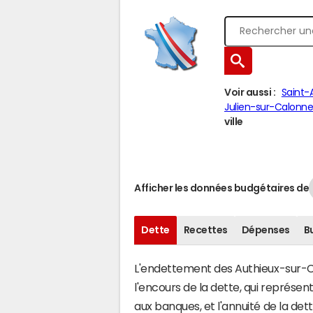
Voir aussi :
Saint-
Julien-sur-Calonn
ville
Afficher les données budgétaires de
Dette
Recettes
Dépenses
B
L'endettement des Authieux-sur-Ca
l'encours de la dette, qui représ
aux banques, et l'annuité de la det