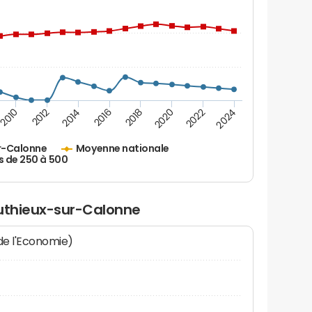
2010
2012
2014
2016
2018
2020
2022
2024
r-Calonne
Moyenne nationale
s de 250 à 500
Authieux-sur-Calonne
 de l'Economie)