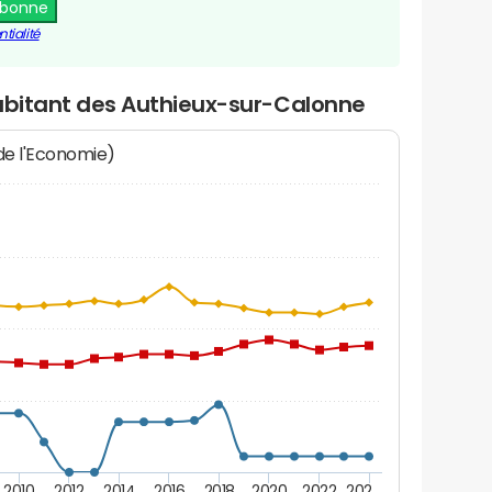
abonne
tialité
habitant des Authieux-sur-Calonne
 de l'Economie)
2010
2012
2014
2016
2018
2020
2022
202…