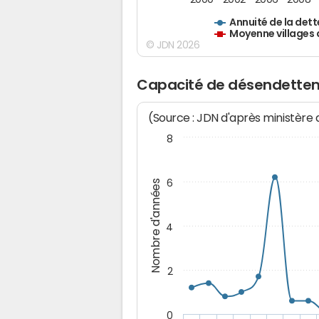
Annuité de la dett
Moyenne villages 
© JDN 2026
Capacité de désendettem
(Source : JDN d'après ministère
8
6
Nombre d'années
4
2
0